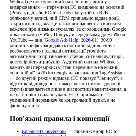
Whitead це повторюваний патерн прогалини у
вимірюваннях — перемикач EC вимкнено на основній
(Primary) дії, або EC-for-Leads відсутній на B2B
обліковому записі, чий CRM тривіально віддає події
закритого продажу. Це також виправлення з високим
важелем при низьких зусиллях: за оголошеними Google
показниками (+5% у Пошуку в середньому, до +25% на
YouTube — див.
Google Ads Help, 2026-01
), 30-90
хвилин конфігурації дають постійне відновлення і
розблоковують подальші оптимізації (точність
автоматичного призначення ставок, сигнали аудиторії,
достовірність атрибуції). Аудитний сигнал Whitead
важить дві перевірки: (а) стан перемикача на кожній
основній дії та (б) інспекція навантаження Tag Assistant
— бо другий режим відмови (EC показує "Записує", а
відсоток відповідності завмер значно нижче здорової
смуги) виявляється лише в діагностиці навантаження, а
не на сторінці налаштувань EC. Сприймайте
увімкнений перемикач як контрольний пункт, а не
фінішну лінію.
Пов'язані правила і концепції
Enhanced Conversions
— словник: вибір EC-for-