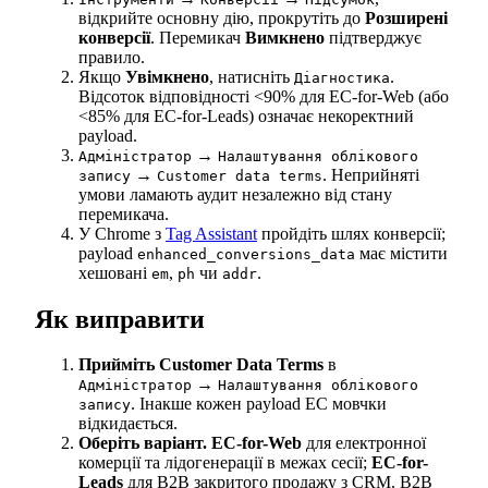
відкрийте основну дію, прокрутіть до
Розширені
конверсії
. Перемикач
Вимкнено
підтверджує
правило.
Якщо
Увімкнено
, натисніть
.
Діагностика
Відсоток відповідності <90% для EC-for-Web (або
<85% для EC-for-Leads) означає некоректний
payload.
→
Адміністратор
Налаштування облікового
→
. Неприйняті
запису
Customer data terms
умови ламають аудит незалежно від стану
перемикача.
У Chrome з
Tag Assistant
пройдіть шлях конверсії;
payload
має містити
enhanced_conversions_data
хешовані
,
чи
.
em
ph
addr
Як виправити
Прийміть Customer Data Terms
в
→
Адміністратор
Налаштування облікового
. Інакше кожен payload EC мовчки
запису
відкидається.
Оберіть варіант.
EC-for-Web
для електронної
комерції та лідогенерації в межах сесії;
EC-for-
Leads
для B2B закритого продажу з CRM. B2B