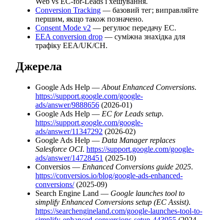
Web vs EC-for-Leads і хешування.
Conversion Tracking
— базовий тег; виправляйте
першим, якщо також позначено.
Consent Mode v2
— регулює передачу EC.
EEA conversion drop
— суміжна знахідка для
трафіку EEA/UK/CH.
Джерела
Google Ads Help —
About Enhanced Conversions
.
https://support.google.com/google-
ads/answer/9888656
(2026-01)
Google Ads Help —
EC for Leads setup
.
https://support.google.com/google-
ads/answer/11347292
(2026-02)
Google Ads Help —
Data Manager replaces
Salesforce OCI
.
https://support.google.com/google-
ads/answer/14728451
(2025-10)
Conversios —
Enhanced Conversions guide 2025
.
https://conversios.io/blog/google-ads-enhanced-
conversions/
(2025-09)
Search Engine Land —
Google launches tool to
simplify Enhanced Conversions setup (EC Assist)
.
https://searchengineland.com/google-launches-tool-to-
simplify-enhanced-conversions-setup-443955
(2024-