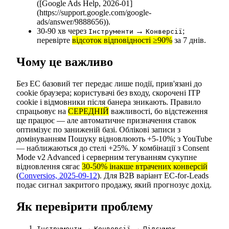
([Google Ads Help, 2026-01]
(https://support.google.com/google-
ads/answer/9888656)).
30-90 хв через
→
;
Інструменти
Конверсії
перевірте
відсоток відповідності ≥90%
за 7 днів.
Чому це важливо
Без EC базовий тег передає лише події, прив'язані до
cookie браузера; користувачі без входу, скорочені ITP
cookie і відмовники після банера зникають. Правило
спрацьовує на
СЕРЕДНІЙ
важливості, бо відстеження
ще працює — але автоматичне призначення ставок
оптимізує по заниженій базі. Облікові записи з
домінуванням Пошуку відновлюють +5-10%; з YouTube
— наближаються до стелі +25%. У комбінації з Consent
Mode v2 Advanced і серверним тегуванням сукупне
відновлення сягає
30-50% інакше втрачених конверсій
(
Conversios, 2025-09-12
). Для B2B варіант EC-for-Leads
подає сигнал закритого продажу, який прогнозує дохід.
Як перевірити проблему
→
→
,
Інструменти
Конверсії
Підсумок