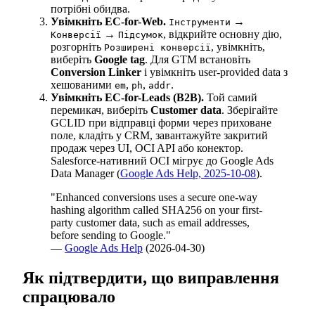
потрібні обидва.
Увімкніть EC-for-Web.
→
Інструменти
→
, відкрийте основну дію,
Конверсії
Підсумок
розгорніть
, увімкніть,
Розширені конверсії
виберіть
Google tag
. Для GTM встановіть
Conversion Linker
і увімкніть user-provided data з
хешованими
,
,
.
em
ph
addr
Увімкніть EC-for-Leads (B2B).
Той самий
перемикач, виберіть
Customer data
. Зберігайте
GCLID при відправці форми через приховане
поле, кладіть у CRM, завантажуйте закритий
продаж через UI, OCI API або конектор.
Salesforce-нативний OCI мігрує до Google Ads
Data Manager (
Google Ads Help, 2025-10-08
).
"Enhanced conversions uses a secure one-way
hashing algorithm called SHA256 on your first-
party customer data, such as email addresses,
before sending to Google."
—
Google Ads Help
(2026-04-30)
Як підтвердити, що виправлення
спрацювало