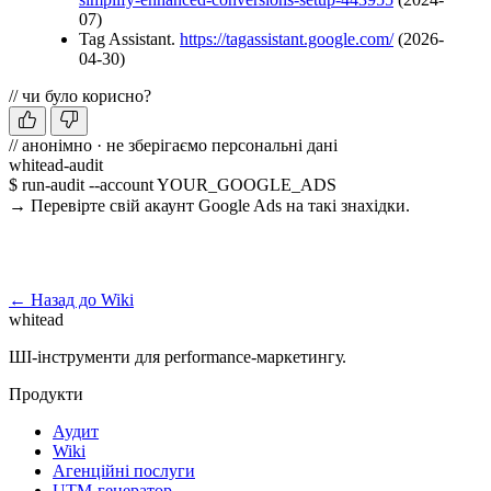
07)
Tag Assistant.
https://tagassistant.google.com/
(2026-
04-30)
// чи було корисно?
// анонімно · не зберігаємо персональні дані
whitead-audit
$ run-audit --account YOUR_GOOGLE_ADS
→ Перевірте свій акаунт Google Ads на такі знахідки.
Запустити безкоштовний аудит →
← Назад до Wiki
whitead
ШІ-інструменти для performance-маркетингу.
Продукти
Аудит
Wiki
Агенційні послуги
UTM-генератор