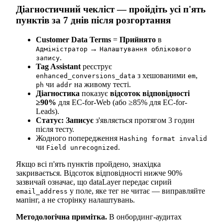
Діагностичний чекліст — пройдіть усі п'ять
пунктів за 7 днів після розгортання
Customer Data Terms
=
Прийнято
в
→
Адміністратор
Налаштування облікового
.
запису
Tag Assistant
реєструє
з хешованими
,
enhanced_conversions_data
em
чи
на живому тесті.
ph
addr
Діагностика
показує
відсоток відповідності
≥90%
для EC-for-Web (або ≥85% для EC-for-
Leads).
Статус: Записує
з'являється протягом 3 годин
після тесту.
Жодного попередження
Hashing format invalid
чи
.
Field unrecognized
Якщо всі п'ять пунктів пройдено, знахідка
закривається. Відсоток відповідності нижче 90%
зазвичай означає, що dataLayer передає сирий
у поле, яке тег не читає — виправляйте
email_address
мапінг, а не сторінку налаштувань.
Методологічна примітка.
В онбординг-аудитах