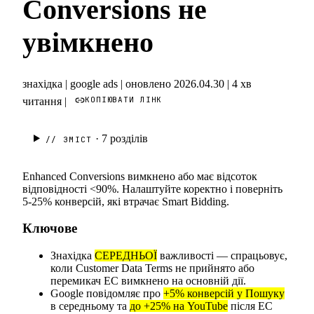
Conversions не
увімкнено
знахідка
|
google ads
|
оновлено 2026.04.30
|
4 хв
КОПІЮВАТИ ЛІНК
читання
|
· 7
розділів
// ЗМІСТ
Enhanced Conversions вимкнено або має відсоток
відповідності <90%. Налаштуйте коректно і поверніть
5-25% конверсій, які втрачає Smart Bidding.
Ключове
Знахідка
СЕРЕДНЬОЇ
важливості — спрацьовує,
коли Customer Data Terms не прийнято або
перемикач EC вимкнено на основній дії.
Google повідомляє про
+5% конверсій у Пошуку
в середньому та
до +25% на YouTube
після EC