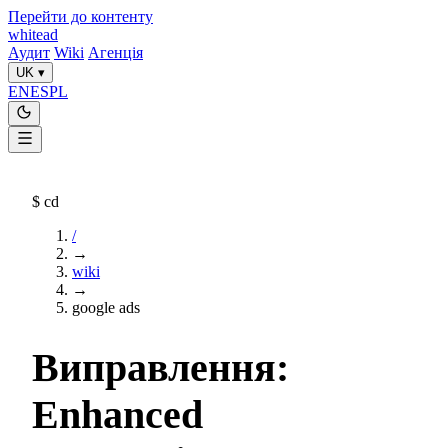
Перейти до контенту
whitead
Аудит
Wiki
Агенція
UK
▾
EN
ES
PL
$
cd
/
→
wiki
→
google ads
Виправлення:
Enhanced