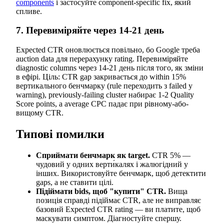
components
і застосуйте component-specific fix, який
спливе.
7. Перевиміряйте через 14-21 день
Expected CTR оновлюється повільно, бо Google треба
auction data для перерахунку rating. Перевиміряйте
diagnostic columns через 14-21 день після того, як зміни
в ефірі. Ціль: CTR gap закривається до within 15%
вертикального бенчмарку (rule переходить з failed у
warning), previously-failing cluster набирає 1-2 Quality
Score points, а average CPC падає при рівному-або-
вищому CTR.
Типові помилки
Сприймати бенчмарк як target.
CTR 5% —
чудовий у одних верти́калях і жалюгідний у
інших. Використовуйте бенчмарк, щоб детектити
gaps, а не ставити цілі.
Підіймати bids, щоб "купити" CTR.
Вища
позиція справді підіймає CTR, але не виправляє
базовий Expected CTR rating — ви платите, щоб
маскувати симптом. Діагностуйте спершу.