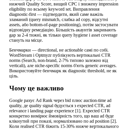
нижчий Quality Score, вищий CPC і знижену impression
eligibility по всьому keyword set. Виправлення
diagnostic-first — підтвердити, який саме важіль
зламаний (query mismatch, слабка ad copy, відсутні
assets, або bottom-of-page positioning), потім застосувати
відповідну ремедіацію. Більшість акаунтів закривають
gap за 2-4 тижні, як тільки query hygiene і asset coverage
стануть на місце.
Бенчмарки — directional, не actionable самі по собі.
WordStream і Optmyzr публікують вертикальні CTR
norms (Search, non-brand, 2-7% типово залежно від
verticali), але niche-specific norms б'ють generic averages.
Використовуйте бенчмарк як diagnostic threshold, не як
ціль.
Чому це важливо
Google рахує Ad Rank через bid плюс auction-time ad
quality, де quality signal будується з expected CTR, ad
relevance і landing page experience [1]. Expected CTR
конкретно вимірює ймовірність того, що ваш ad буде
клікнутий при показі, нормалізовано по ad position [2].
Коли realised CTR біжить 15-30% нижче вертикального