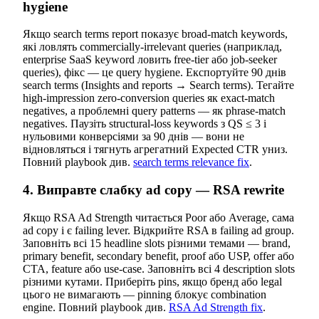
hygiene
Якщо search terms report показує broad-match keywords,
які ловлять commercially-irrelevant queries (наприклад,
enterprise SaaS keyword ловить free-tier або job-seeker
queries), фікс — це query hygiene. Експортуйте 90 днів
search terms (Insights and reports → Search terms). Тегайте
high-impression zero-conversion queries як exact-match
negatives, а проблемні query patterns — як phrase-match
negatives. Паузіть structural-loss keywords з QS ≤ 3 і
нульовими конверсіями за 90 днів — вони не
відновляться і тягнуть агрегатний Expected CTR униз.
Повний playbook див.
search terms relevance fix
.
4. Виправте слабку ad copy — RSA rewrite
Якщо RSA Ad Strength читається Poor або Average, сама
ad copy і є failing lever. Відкрийте RSA в failing ad group.
Заповніть всі 15 headline slots різними темами — brand,
primary benefit, secondary benefit, proof або USP, offer або
CTA, feature або use-case. Заповніть всі 4 description slots
різними кутами. Приберіть pins, якщо бренд або legal
цього не вимагають — pinning блокує combination
engine. Повний playbook див.
RSA Ad Strength fix
.