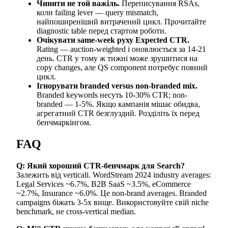
Чинити не той важіль.
Переписування RSAs,
коли failing lever — query mismatch,
найпоширеніший витрачений цикл. Прочитайте
diagnostic table перед стартом роботи.
Очікувати same-week руху Expected CTR.
Rating — auction-weighted і оновлюється за 14-21
день. CTR у тому ж тижні може зрушитися на
copy changes, але QS component потребує повний
цикл.
Ігнорувати branded versus non-branded mix.
Branded keywords несуть 10-30% CTR; non-
branded — 1-5%. Якщо кампанія мішає обидва,
агрегатний CTR безглуздий. Розділіть їх перед
бенчмаркінгом.
FAQ
Q: Який хороший CTR-бенчмарк для Search?
Залежить від verticali. WordStream 2024 industry averages:
Legal Services ~6.7%, B2B SaaS ~3.5%, eCommerce
~2.7%, Insurance ~6.0%. Це non-brand averages. Branded
campaigns біжать 3-5x вище. Використовуйте свій niche
benchmark, не cross-vertical median.