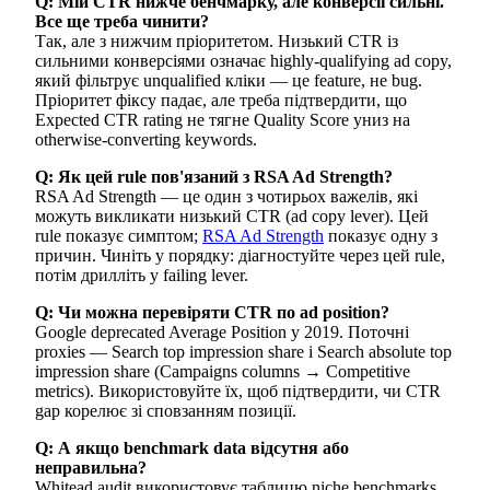
Q: Мій CTR нижче бенчмарку, але конверсії сильні.
Все ще треба чинити?
Так, але з нижчим пріоритетом. Низький CTR із
сильними конверсіями означає highly-qualifying ad copy,
який фільтрує unqualified кліки — це feature, не bug.
Пріоритет фіксу падає, але треба підтвердити, що
Expected CTR rating не тягне Quality Score униз на
otherwise-converting keywords.
Q: Як цей rule пов'язаний з RSA Ad Strength?
RSA Ad Strength — це один з чотирьох важелів, які
можуть викликати низький CTR (ad copy lever). Цей
rule показує симптом;
RSA Ad Strength
показує одну з
причин. Чиніть у порядку: діагностуйте через цей rule,
потім дрилліть у failing lever.
Q: Чи можна перевіряти CTR по ad position?
Google deprecated Average Position у 2019. Поточні
proxies — Search top impression share і Search absolute top
impression share (Campaigns columns → Competitive
metrics). Використовуйте їх, щоб підтвердити, чи CTR
gap корелює зі сповзанням позиції.
Q: А якщо benchmark data відсутня або
неправильна?
Whitead audit використовує таблицю niche benchmarks