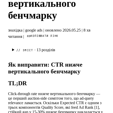
вертикального
бенчмарку
знахідка
|
google ads
|
оновлено 2026.05.25
|
8 хв
КОПІЮВАТИ ЛІНК
читання
|
· 13
розділів
// ЗМІСТ
Як виправити: CTR нижче
вертикального бенчмарку
TL;DR
Click-through rate нижче вертикального бенчмарку —
це перший auction-side симптом того, що ad-query
relevance ламається. Оскільки Expected CTR є одним з
трьох компонентів Quality Score, які feed Ad Rank [1],
стійкий gap у 15-30% нижче бенчмарку накладається у