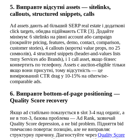
5. Виправте відсутні assets — sitelinks,
callouts, structured snippets, calls
Ad assets дають ad більший SERP real estate і додаткові
click targets, обидва підіймають CTR [3]. Додайте
мінімум: 6 sitelinks на рівні account або campaign
(покрийте pricing, features, demo, contact, comparison,
customer stories), 4 callouts (короткі value props, по 25
символів), 4 structured snippets (header-and-values lists
типу Services або Brands), і 1 call asset, якщо бізнес
конвертить по телефону. Assets є auction-eligible тільки
якщо вони присутні, тому відсутність — це
вимірюваний CTR drag у 10-15% на otherwise-
comparable ads.
6. Виправте bottom-of-page positioning —
Quality Score recovery
Якщо ad стабільно показується в slot 3-4 над organic, а
не в топ-3, базова проблема — Ad Rank, зазвичай
Quality Score depression, а не bid problem. Підняття bid
тимчасово повертає позицію, але не виправляє
структурну причину. Діагностуйте через
Quality Score