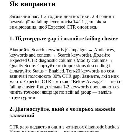
Як виправити
Загальний час: 1-2 години диагностики, 2-4 години
ремедіації на failing lever, потім 14-21 день вікна
вимірювання, щоб Expected CTR оновився.
1. Підтвердьте gap і ізолюйте failing cluster
Відкрийте Search keywords (Campaigns → Audiences,
keywords and content → Search keywords). Додайте
Expected CTR diagnostic column з Modify columns →
Quality Score. Сортуйте по impressions descending і
фільтруйте Status = Enabled. Топ-20 keywords по cost
зазвичай пояснюють 80% CTR gap. Зазначте, які з них
мають Expected CTR з міткою "Below Average" — це і є
failing cluster. Якщо тільки 1-2 keywords провалюються,
чиніть точково; якщо це по всій ad group — важіль
структурний.
2. Діагностуйте, який з чотирьох важелів
зламаний
CTR gaps падають в один з чотирьох diagnostic buckets.