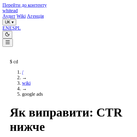
Перейти до контенту
whitead
Аудит
Wiki
Агенція
UK
▾
EN
ES
PL
$
cd
/
→
wiki
→
google ads
Як виправити: CTR
нижче