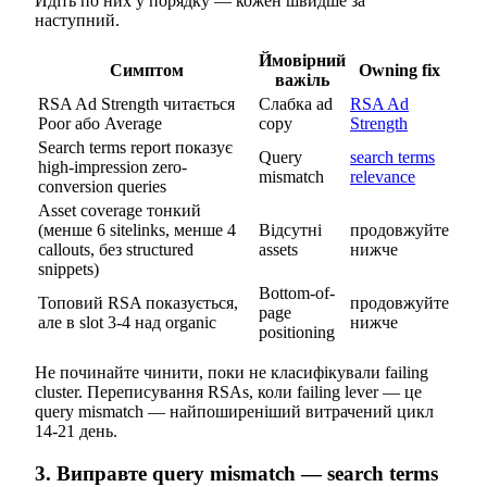
Йдіть по них у порядку — кожен швидше за
наступний.
Ймовірний
Симптом
Owning fix
важіль
RSA Ad Strength читається
Слабка ad
RSA Ad
Poor або Average
copy
Strength
Search terms report показує
Query
search terms
high-impression zero-
mismatch
relevance
conversion queries
Asset coverage тонкий
(менше 6 sitelinks, менше 4
Відсутні
продовжуйте
callouts, без structured
assets
нижче
snippets)
Bottom-of-
Топовий RSA показується,
продовжуйте
page
але в slot 3-4 над organic
нижче
positioning
Не починайте чинити, поки не класифікували failing
cluster. Переписування RSAs, коли failing lever — це
query mismatch — найпоширеніший витрачений цикл
14-21 день.
3. Виправте query mismatch — search terms