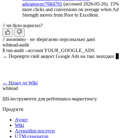
ads/answer/7684791
(accessed 2026-05-26). 15%
more clicks and conversions on average when Ad
Strength moves from Poor to Excellent.
// чи було корисно?
// анонімно · не зберігаємо персональні дані
whitead-audit
$ run-audit --account YOUR_GOOGLE_ADS
→ Перевірте свій акаунт Google Ads на такі знахідки.
Запустити безкоштовний аудит →
← Назад до Wiki
whitead
ШІ-інструменти для performance-маркетингу.
Продукти
Аудит
Wiki
Агенційні послуги
UTM-генератор