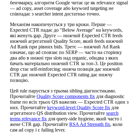
бенчмарку, алгоритм Google читає це як relevance signal
— ad copy, asset coverage або keyword targeting не
співпадає з searcher intent достатньо точно.
Механізм накопичується у три кроки. Перше —
Expected CTR падає до "Below Average" на keywords,
які женуть gap. Друге — нижчий Expected CTR feeds
нижчий агрегатний Quality Score, який feeds нижчий
Ad Rank при рівних bids. Третє — нижчий Ad Rank
означає, що ad сповзає по SERP — часто на сторінку
два або в нижні три slots над organic, обидва з яких
бачать матеріально нижчий CTR за топ-3. Це position
drop стає self-reinforcing: нижча позиція дає нижчий
CTR дає нижчий Expected CTR rating дає нижчу
позицію.
Цей rule парується з трьома sibling діагностиками.
Прочитайте
Quality Score components fix
для diagnostic
frame по всіх трьох QS важелях — Expected CTR один з
них. Прочитайте
keyword-level Quality Score fix
для
агрегатного QS distribution view. Прочитайте
search
terms relevance fix
для query-side hygiene, який часто і
жене CTR gap. Прочитайте
RSA Ad Strength fix
, коли
сам ad copy і є failing lever.