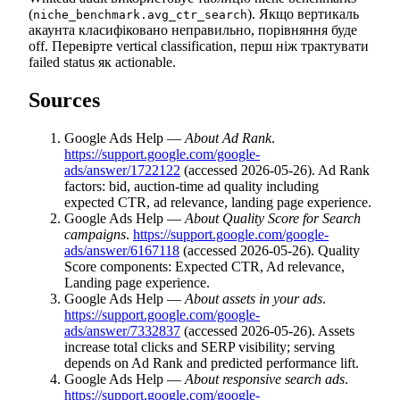
(
). Якщо вертикаль
niche_benchmark.avg_ctr_search
акаунта класифіковано неправильно, порівняння буде
off. Перевірте vertical classification, перш ніж трактувати
failed status як actionable.
Sources
Google Ads Help —
About Ad Rank
.
https://support.google.com/google-
ads/answer/1722122
(accessed 2026-05-26). Ad Rank
factors: bid, auction-time ad quality including
expected CTR, ad relevance, landing page experience.
Google Ads Help —
About Quality Score for Search
campaigns
.
https://support.google.com/google-
ads/answer/6167118
(accessed 2026-05-26). Quality
Score components: Expected CTR, Ad relevance,
Landing page experience.
Google Ads Help —
About assets in your ads
.
https://support.google.com/google-
ads/answer/7332837
(accessed 2026-05-26). Assets
increase total clicks and SERP visibility; serving
depends on Ad Rank and predicted performance lift.
Google Ads Help —
About responsive search ads
.
https://support.google.com/google-