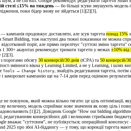
 шум, а не сигнал. Google рекомендує редагувати таргети Smart 
ій стелі ≤15% на тиждень
— бо більші зсуви змушують модель п
лідження, поки бідер знову не зійдеться [1][2][3].
ка — кампанія продовжує доставляти, але зсув таргета
понад 15%
з
 Smart Bidding, тож наступні два тижні показники не можна сприй
відсотковий поріг, але прямо перелічує "суттєві зміни таргета" 
а 1 300+ акаунтах рекомендує тримати таргети у межах
±10% від 
[2][3].
 з порогами обсягу
30 конверсій/30 днів
(tCPA) та
50 конверсій/30
пост-змінного вікна у Learning Limited, а не у Learning, і шлях в
те
→
, знайдіть редагування таргета, потім 
Tools
Change history
е і заморозьте кампанію ще на 7-14 днів перед оцінкою результатів
 не повзунок, який можна вільно тягати: це ціль оптимізації, яку
єву величину, модель сприймає нове значення як нову ціль і пове
 задовольняють [1][2]. Довідник Google "How our bidding algorithms
ї, редагуванням конверсійних дій і великими стрибками бюджету 
ogle вважає "суттєвим", не публікується; операційний консенсус
Land 2025 про збої AI-біддингу — у тому, що корекції таргета ма