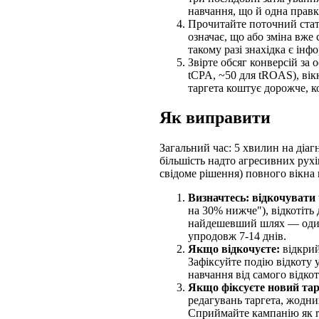
навчання, що й одна правк
Прочитайте поточний стату
означає, що або зміна вже 
такому разі знахідка є ін
Звірте обсяг конверсій за 
tCPA, ~50 для tROAS), вік
таргета коштує дорожче, к
Як виправити
Загальний час: 5 хвилин на діаг
більшість надто агресивних рухі
свідоме рішення) повного вікна
Визначтесь: відкочувати 
на 30% нижче"), відкотіть
найдешевший шлях — один р
упродовж 7-14 днів.
Якщо відкочуєте:
відкрий
Зафіксуйте подію відкоту у
навчання від самого відко
Якщо фіксуєте новий тар
редагувань таргета, жодни
Сприймайте кампанію як re