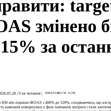
равити: targe
OAS змінено 
 15% за останн
КОПІЮВАТИ ЛІНК
026.05.28
|
9 хв читання
|
о $30 або підняли tROAS з 400% до 520%, сподіваючись, що алгор
ть кампанія повернулась у фазу навчання: витрати стали хаотич