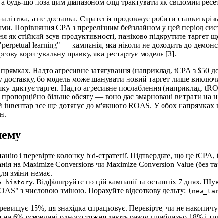
 будь-що поза цим діапазоном слід трактувати як свідомий ресет, 
алітика, а не доставка. Стратегія продовжує робити ставки крізь
лими. Порівняння CPA з пререлізним бейзлайном у цей період си
 як стійкий зсув продуктивності, паніково підкрутите таргет ще
"perpetual learning" — кампанія, яка ніколи не доходить до демон
гову коригувальну правку, яка рестартує модель [3].
прямках. Надто агресивне затягування (наприклад, tCPA з $50 д
 доставку, бо модель може шанувати новий таргет лише виключаю
, яку диктує таргет. Надто агресивне послаблення (наприклад, t
є пропорційно більше обсягу — воно дає змарновані витрати на н
й інвентар все ще дотягує до м'якшого ROAS. У обох напрямках н
н.
лему
ію і перевірте колонку bid-стратегії. Підтвердьте, що це tCPA, 
нія на Maximize Conversions чи Maximize Conversion Value (без та
для зміни немає.
. Відфільтруйте по цій кампанії та останніх 7 днях. Шук
e history
ROAS" з числовою зміною. Порахуйте відсоткову дельту:
(new_ta
ревищує 15%, ця знахідка спрацьовує. Перевірте, чи не накопич
я на 6% усередині одного тижня дають разом приблизно 18% і тр