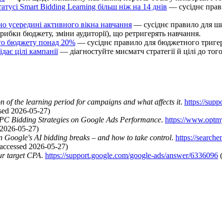
татусі Smart Bidding Learning більш ніж на 14 днів
— сусіднє прав
ено усередині активного вікна навчання
— сусіднє правило для ши
трибки бюджету, зміни аудиторії), що ретригерять навчання.
ого бюджету понад 20%
— сусіднє правило для бюджетного тригер
ідає цілі кампанії
— діагностуйте мисматч стратегії й цілі до тог
n of the learning period for campaigns and what affects it
.
https://sup
sed 2026-05-27)
PC Bidding Strategies on Google Ads Performance
.
https://www.optm
 2026-05-27)
 Google's AI bidding breaks – and how to take control
.
https://search
accessed 2026-05-27)
ur target CPA
.
https://support.google.com/google-ads/answer/6336096
(