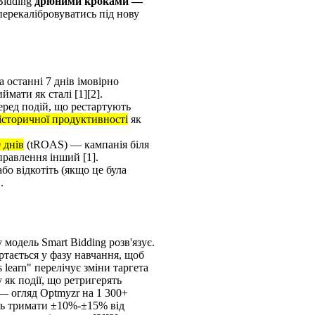
Bidding
дрібними кроками —
ерекалібровуватись під нову
а останні 7 днів імовірно
мати як сталі [1][2].
серед подій, що рестартують
історичної продуктивності
як
 днів
(tROAS) — кампанія біля
иправлення інший [1].
або відкотіть (якщо це була
.
 модель Smart Bidding розв'язує.
ртається у фазу навчання, щоб
 learn" перелічує зміни таргета
як події, що ретригерять
 — огляд Optmyzr на 1 300+
ють тримати ±10%-±15% від