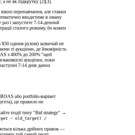
а не як підкрутку [2][3].
 вікно перенавчання, але ставки
стематично вводитиме в оману
 раз і запустите 7-14-денний
страції сталого режиму, бо кожен
о $30 одним рухом) зазвичай не
чи ті аукціони, де ймовірність
ROAS з 400% до 200% "щоб
изькоякісні аукціони, поки
аступні 7-14 днів даних
tROAS або portfolio-варіант
ргета), це правило не
айте події типу "Bid strategy" →
rget − old_target) /
уються кілька дрібних правок —
игерять той самий ресет