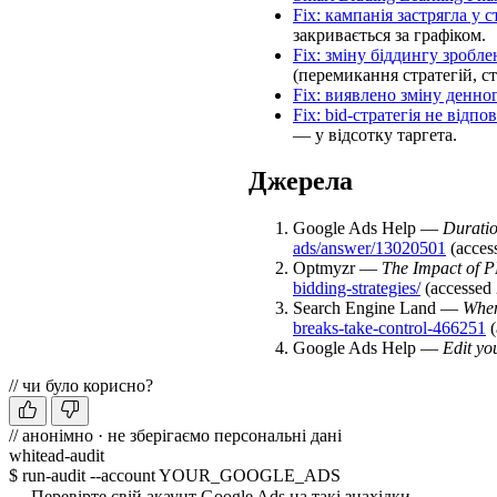
Fix: кампанія застрягла у с
закривається за графіком.
Fix: зміну біддингу зробл
(перемикання стратегій, с
Fix: виявлено зміну денн
Fix: bid-стратегія не відпов
— у відсотку таргета.
Джерела
Google Ads Help —
Duratio
ads/answer/13020501
(acces
Optmyzr —
The Impact of P
bidding-strategies/
(accessed
Search Engine Land —
When
breaks-take-control-466251
(
Google Ads Help —
Edit yo
// чи було корисно?
// анонімно · не зберігаємо персональні дані
whitead-audit
$ run-audit --account YOUR_GOOGLE_ADS
→ Перевірте свій акаунт Google Ads на такі знахідки.