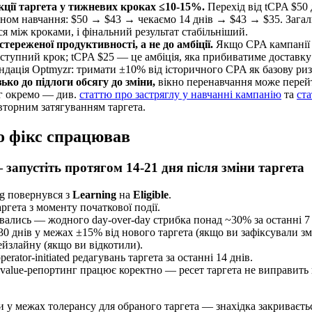
кції таргета у тижневих кроках ≤10-15%.
Перехід від tCPA $50 
ікном навчання: $50 → $43 → чекаємо 14 днів → $43 → $35. Зага
ся між кроками, і фінальний результат стабільніший.
тереженої продуктивності, а не до амбіції.
Якщо CPA кампанії з
тупний крок; tCPA $25 — це амбіція, яка прибиватиме доставку 
ендація Optmyzr: тримати ±10% від історичного CPA як базову риз
ко до підлоги обсягу до зміни,
вікно перенавчання може перейти
яг окремо — див.
статтю про застряглу у навчанні кампанію
та
ста
торним затягуванням таргета.
о фікс спрацював
 запустіть протягом 14-21 дня після зміни таргета
ng повернувся з
Learning
на
Eligible
.
гета з моменту початкової події.
вались — жодного day-over-day стрибка понад ~30% за останні 7 
0 днів у межах ±15% від нового таргета (якщо ви зафіксували зм
йзлайну (якщо ви відкотили).
perator-initiated редагувань таргета за останні 14 днів.
value-репортинг працює коректно — ресет таргета не виправить 
 у межах толерансу для обраного таргета — знахідка закриваєть