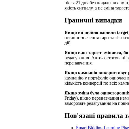
після 21 дня без подальших змін
якість сигналу, а не зміна таргета
Граничні випадки
Якщо ви щойно змінили target
останнє значення таргета зі зна
дій.
Якщо ваш таргет змінився, бо
редагування. Авто-застосовані р
перенавчання.
Якщо кампанія використовує po
кампанію у портфоліо одночасно.
кількість конверсій по всіх кампа
Якщо зміна була одностороннім
Friday), вікно перенавчання нем
заморозьте редагування на повне
Пов'язані правила т
Smart Bidding Learning Pha