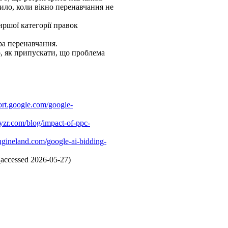
ило, коли вікно перенавчання не
ршої категорії правок
а перенавчання.
о, як припускати, що проблема
port.google.com/google-
yzr.com/blog/impact-of-ppc-
engineland.com/google-ai-bidding-
accessed 2026-05-27)