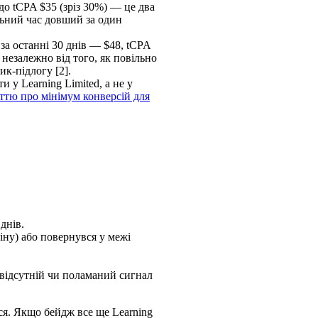
до tCPA $35 (зріз 30%) — це два
льний час довший за один
а останні 30 днів — $48, tCPA
незалежно від того, як повільно
ик-підлогу [2].
 у Learning Limited, а не у
ттю про мінімум конверсій для
днів.
іну) або повернувся у межі
відсутній чи поламаний сигнал
ся. Якщо бейдж все ще Learning