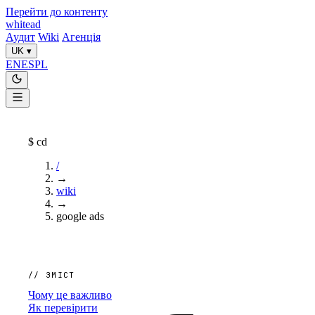
Перейти до контенту
whitead
Аудит
Wiki
Агенція
UK
▾
EN
ES
PL
$
cd
/
→
wiki
→
google ads
// ЗМІСТ
Чому це важливо
Як перевірити