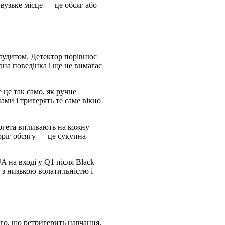
вузьке місце — це обсяг або
м аудитом. Детектор порівнює
ана поведінка і ще не вимагає
е це так само, як ручне
ами і тригерять те саме вікно
аргета впливають на кожну
оріг обсягу — це сукупна
A на вході у Q1 після Black
 з низькою волатильністю і
го, що ретригерить навчання.