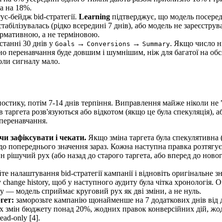
а на 18%.
с-бейдж bid-стратегії.
Learning
підтверджує, що модель посеред
стабілізувалась (рідко всередині 7 днів), або модель не зареєстру
формативною, а не терміновою.
останні 30 днів у
→
→
. Якщо число н
Goals
Conversions
Summary
но перенавчання буде довшим і шумнішим, ніж для багатої на обс
оли сигналу мало.
ностику, потім 7-14 днів терпіння. Виправлення майже ніколи не
в таргета розв'язуються або відкотом (якщо це була спекуляція),
 перенавчання.
чи зафіксувати і чекати.
Якщо зміна таргета була спекулятивна 
 до попереднього значення зараз. Кожна наступна правка розтягу
ішучий рух (або назад до старого таргета, або вперед до новог
те налаштування bid-стратегії кампанії і відновіть оригінальне зн
 change history, щоб у наступного аудиту була чітка хронологія. 
ту — модель сприймає круговий рух як дві зміни, а не нуль.
гет:
заморозьте кампанію щонайменше на 7 додаткових днів від
х змін бюджету понад 20%, жодних правок конверсійних дій, жодн
ad-only [4].