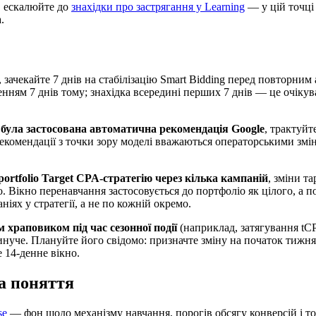
, ескалюйте до
знахідки про застрягання у Learning
— у цій точці 
.
, зачекайте 7 днів на стабілізацію Smart Bidding перед повторни
ченням 7 днів тому; знахідка всередині перших 7 днів — це очікув
 була застосована автоматична рекомендація Google
, трактуйт
екомендації з точки зору моделі вважаються операторськими змін
rtfolio Target CPA-стратегію через кілька кампаній
, зміни т
 Вікно перенавчання застосовується до портфоліо як цілого, а п
ніях у стратегії, а не по кожній окремо.
 храповиком під час сезонної події
(наприклад, затягування tCP
инуче. Плануйте його свідомо: призначте зміну на початок тижня
 14-денне вікно.
а поняття
se
— фон щодо механізму навчання, порогів обсягу конверсій і то