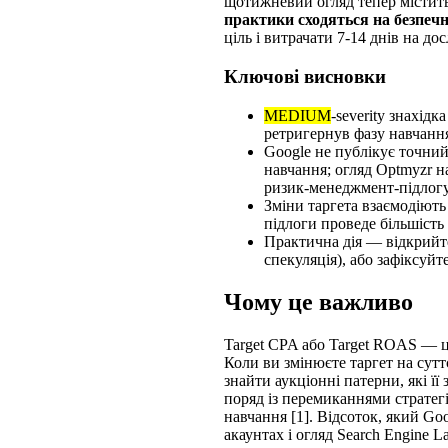
щотижневий огляд тепер містить
практики сходяться на безпечн
ціль і витрачати 7-14 днів на дос
Ключові висновки
MEDIUM
-severity знахід
ретригернув фазу навчання
Google не публікує точний 
навчання; огляд Optmyzr н
ризик-менеджмент-підлогу 
Зміни таргета взаємодіють
підлоги проведе більшість 
Практична дія — відкрий
спекуляція), або зафіксуйт
Чому це важливо
Target CPA або Target ROAS — це
Коли ви змінюєте таргет на сутт
знайти аукціонні патерни, які її
поряд із перемиканнями стратегі
навчання [1]. Відсоток, який Go
акаунтах і огляд Search Engine 