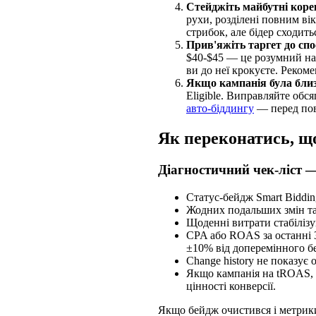
Стейджіть майбутні коре
рухи, розділені повним в
стрибок, але бідер сходить
Прив'яжіть таргет до спос
$40-$45 — це розумний нас
ви до неї крокуєте. Реком
Якщо кампанія була близь
Eligible. Виправляйте обс
авто-біддингу
— перед пов
Як переконатись, щ
Діагностичний чек-ліст —
Статус-бейдж Smart Biddi
Жодних подальших змін тар
Щоденні витрати стабілізу
CPA або ROAS за останні 3
±10% від доперемінного бе
Change history не показує o
Якщо кампанія на tROAS, 
цінності конверсії.
Якщо бейдж очистився і метрики