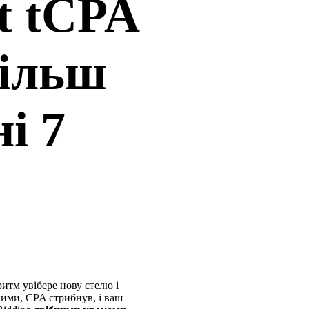
t tCPA
більш
і 7
итм увібере нову стелю і
ними, CPA стрибнув, і ваш