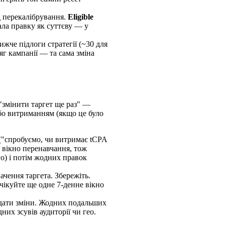
 перекалібрування.
Eligible
вала правку як суттєву — у
ижче підлоги стратегії (~30 для
яг кампанії — та сама зміна
 "змінити таргет ще раз" —
 або витриманням (якщо це було
("спробуємо, чи витримає tCPA
є вікно перенавчання, тож
о) і потім жодних правок
ачення таргета. Збережіть.
Очікуйте ще одне 7-денне вікно
 дати зміни. Жодних подальших
их зсувів аудиторії чи гео.