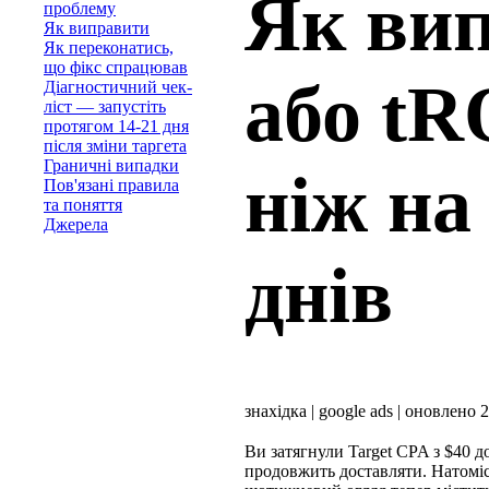
Як вип
проблему
Як виправити
Як переконатись,
що фікс спрацював
або tR
Діагностичний чек-
ліст — запустіть
протягом 14-21 дня
після зміни таргета
Граничні випадки
ніж на
Пов'язані правила
та поняття
Джерела
днів
знахідка
|
google ads
|
оновлено 2
Ви затягнули Target CPA з $40 д
продовжить доставляти. Натоміс