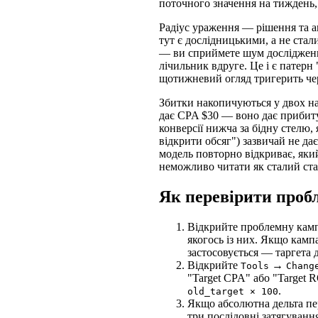
поточного значення на тиждень, а
Радіус ураження — рішення та ан
тут є дослідницькими, а не ста
— ви сприймете шум дослідження
лічильник вдруге. Це і є патерн 
щотижневий огляд тригерить чер
Збитки накопичуються у двох на
дає CPA $30 — воно дає прибиту
конверсії нижча за бідну стелю
відкрити обсяг") зазвичай не да
модель повторно відкриває, яки
неможливо читати як сталий ста
Як перевірити проб
Відкрийте проблемну кампан
якогось із них. Якщо кампа
застосовується — таргета 
Відкрийте
→
Tools
Chang
"Target CPA" або "Target 
.
old_target × 100
Якщо абсолютна дельта пе
три послідовні затягуванн