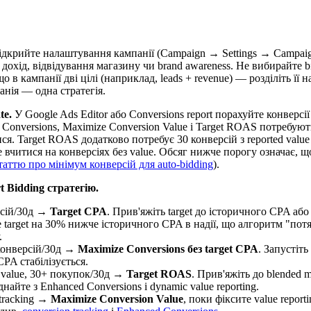
дкрийте налаштування кампанії (Campaign → Settings → Campaign 
, дохід, відвідування магазину чи brand awareness. Не вибирайте bi
 в кампанії дві цілі (наприклад, leads + revenue) — розділіть її н
нія — одна стратегія.
te.
У Google Ads Editor або Conversions report порахуйте конверсії 
e Conversions, Maximize Conversion Value і Target ROAS потребуют
ся. Target ROAS додатково потребує 30 конверсій з reported valu
е вчитися на конверсіях без value. Обсяг нижче порогу означає, що
таттю про мінімум конверсій для auto-bidding
).
t Bidding стратегію.
рсій/30д →
Target CPA
. Прив'яжіть target до історичного CPA або
 target на 30% нижче історичного CPA в надії, що алгоритм "пот
.
конверсій/30д →
Maximize Conversions без target CPA
. Запустіть
CPA стабілізується.
d value, 30+ покупок/30д →
Target ROAS
. Прив'яжіть до blended 
найте з Enhanced Conversions і dynamic value reporting.
 tracking →
Maximize Conversion Value
, поки фіксите value repor