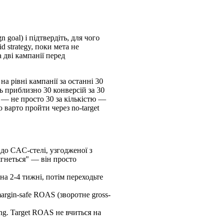
goal) і підтвердіть, для чого
d strategy, поки мета не
а дві кампанії перед
на рівні кампанії за останні 30
ь приблизно 30 конверсій за 30
e — не просто 30 за кількістю —
 варто пройти через no-target
 до CAC-стелі, узгодженої з
ягнеться" — він просто
 на 2-4 тижні, потім переходьте
margin-safe ROAS (зворотне gross-
ting. Target ROAS не вчиться на