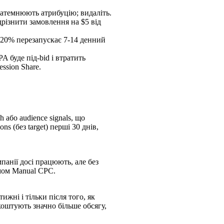
затемнюють атрибуцію; видаліть.
дрізнити замовлення на $5 від
 >20% перезапускає 7-14 денний
A буде під-bid і втратить
ssion Share.
 або audience signals, що
s (без target) перші 30 днів,
мпанії досі працюють, але без
мом Manual CPC.
ижні і тільки після того, як
 коштують значно більше обсягу,