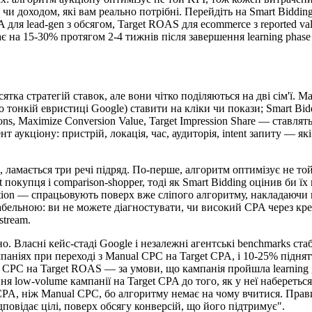
 чи доходом, які вам реально потрібні. Перейдіть на Smart Biddin
A для lead-gen з обсягом, Target ROAS для ecommerce з reported val
є на 15-30% протягом 2-4 тижнів після завершення learning phase 
ятка стратегій ставок, але вони чітко поділяються на дві сім'ї. 
тонкій евристиці Google) ставити на кліки чи покази; Smart Bidd
s, Maximize Conversion Value, Target Impression Share — ставлять
 аукціону: пристрій, локація, час, аудиторія, intent запиту — я
і, ламається три речі підряд. По-перше, алгоритм оптимізує не то
t покупця і comparison-shopper, тоді як Smart Bidding оцінив би їх
ocation — спрацьовують поверх вже сліпого алгоритму, накладаючи
табельною: ви не можете діагностувати, чи високий CPA через кре
stream.
. Власні кейс-стаді Google і незалежні агентські benchmarks ст
паніях при переході з Manual CPC на Target CPA, і 10-25% підн
 CPC на Target ROAS — за умови, що кампанія пройшла learning ga
 low-volume кампанії на Target CPA до того, як у неї набереться 
 CPA, ніж Manual CPC, бо алгоритму немає на чому вчитися. Пра
ідповідає цілі, поверх обсягу конверсій, що його підтримує".