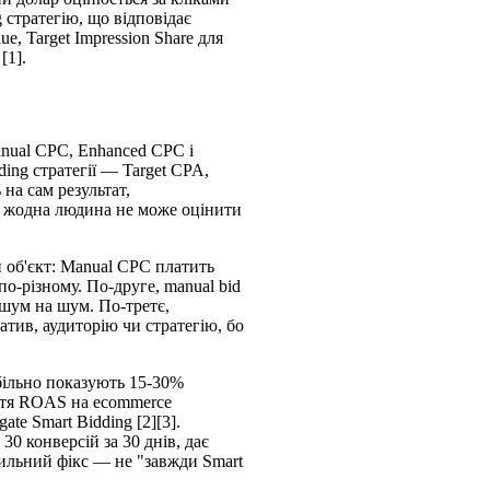
g стратегію, що відповідає
ue, Target Impression Share для
[1].
Manual CPC, Enhanced CPC і
ing стратегії — Target CPA,
 на сам результат,
кі жодна людина не може оцінити
й об'єкт: Manual CPC платить
 по-різному. По-друге, manual bid
 шум на шум. По-третє,
атив, аудиторію чи стратегію, бо
абільно показують 15-30%
яття ROAS на ecommerce
te Smart Bidding [2][3].
30 конверсій за 30 днів, дає
вильний фікс — не "завжди Smart