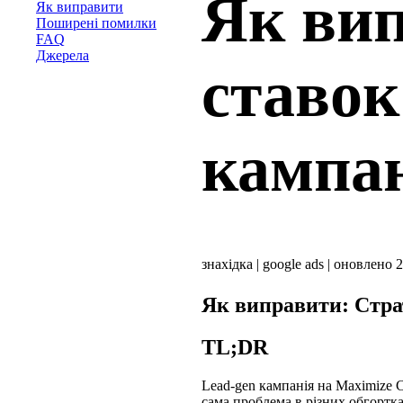
Як вип
Як виправити
Поширені помилки
FAQ
Джерела
ставок 
кампан
знахідка
|
google ads
|
оновлено 2
Як виправити: Страт
TL;DR
Lead-gen кампанія на Maximize 
сама проблема в різних обгортк