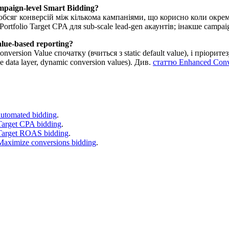
ampaign-level Smart Bidding?
ь обсяг конверсій між кількома кампаніями, що корисно коли окрем
rtfolio Target CPA для sub-scale lead-gen акаунтів; інакше campaig
lue-based reporting?
ersion Value спочатку (вчиться з static default value), і пріоритез
 data layer, dynamic conversion values). Див.
статтю Enhanced Conv
utomated bidding
.
arget CPA bidding
.
Target ROAS bidding
.
aximize conversions bidding
.