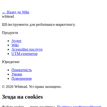
Запустити безкоштовний аудит →
← Назад до Wiki
whitead
ШІ-інструменти для performance-маркетингу.
Продукти
Аудит
Wiki
Агенційні послуги
UTM-генератор
Юридичне
Приватність
Умови
Повернення
© 2026 Whitead. Усі права захищено.
Згода на cookies
Файли cookie — лише аналітика.
Політика конфіденційності