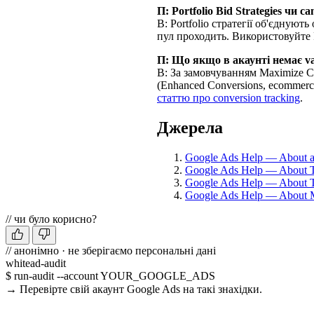
П: Portfolio Bid Strategies чи c
В: Portfolio стратегії об'єднуют
пул проходить. Використовуйте Po
П: Що якщо в акаунті немає va
В: За замовчуванням Maximize Conv
(Enhanced Conversions, ecommerce
статтю про conversion tracking
.
Джерела
Google Ads Help — About a
Google Ads Help — About T
Google Ads Help — About 
Google Ads Help — About M
// чи було корисно?
// анонімно · не зберігаємо персональні дані
whitead-audit
$ run-audit --account YOUR_GOOGLE_ADS
→ Перевірте свій акаунт Google Ads на такі знахідки.