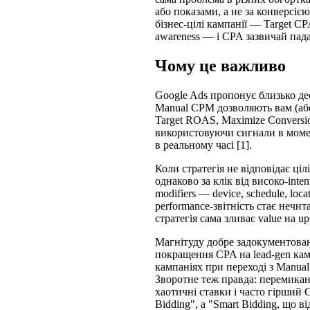
або показами, а не за конверсією
бізнес-цілі кампанії — Target CP
awareness — і CPA зазвичай пада
Чому це важливо
Google Ads пропонує близько дес
Manual CPM дозволяють вам (або 
Target ROAS, Maximize Conversion
використовуючи сигнали в момент
в реальному часі [1].
Коли стратегія не відповідає ціл
однаково за клік від високо-inten
modifiers — device, schedule, l
performance-звітність стає нечи
стратегія сама зливає value на up
Магнітуду добре задокументовано
покращення CPA на lead-gen кам
кампаніях при переході з Manual
Зворотне теж правда: перемикання
хаотичні ставки і часто гірший
Bidding", а "Smart Bidding, що в