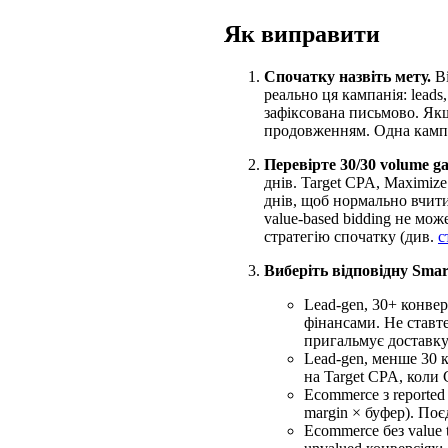
Як виправити
Спочатку назвіть мету.
Ві
реально ця кампанія: leads
зафіксована письмово. Якщо
продовженням. Одна кампа
Перевірте 30/30 volume ga
днів. Target CPA, Maximiz
днів, щоб нормально вчити
value-based bidding не мож
стратегію спочатку (див.
с
Виберіть відповідну Smar
Lead-gen, 30+ конве
фінансами. Не ставте
пригальмує доставку
Lead-gen, менше 30 
на Target CPA, коли 
Ecommerce з reporte
margin × буфер). Поєд
Ecommerce без value