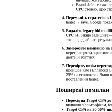
unvalued конверсіях;
Brand defence / awar
CPC стелею, щоб стра
Перемкніть стратегію в U
target → save. Google покаж
Видаліть legacy bid modifi
CPC [4]. Якщо залишите — 
того, що драйвить результа
Заморозьте кампанію на 1
перетригерять), креативи а
дайте їй збігтися.
Перевірте, потім перегля
пройшов gate і Enhanced C
25% на ecommerce. Якщо ні 
поставлений target.
Поширені помилки
Перехід на Target CPA до 
включно з bot-трафіком, fo
Target CPA на 30-50% ни