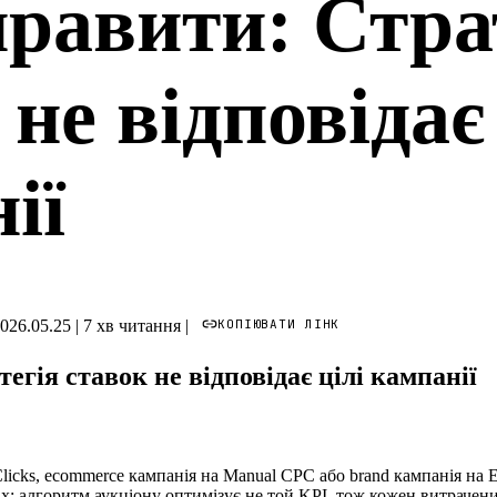
равити: Стра
не відповідає 
ії
КОПІЮВАТИ ЛІНК
026.05.25
|
7 хв читання
|
егія ставок не відповідає цілі кампанії
Clicks, ecommerce кампанія на Manual CPC або brand кампанія на
ах: алгоритм аукціону оптимізує не той KPI, тож кожен витрачен