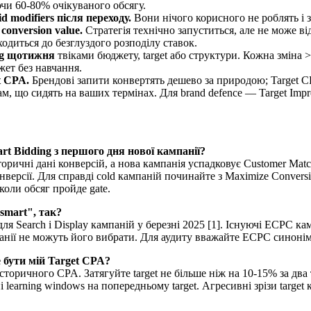
чи 60-80% очікуваного обсягу.
modifiers після переходу.
Вони нічого корисного не роблять і 
conversion value.
Стратегія технічно запуститься, але не може ві
ходиться до безглуздого розподілу ставок.
ng щотижня
твіками бюджету, target або структури. Кожна зміна
джет без навчання.
t CPA.
Брендові запити конвертять дешево за природою; Target CP
ам, що сидять на ваших термінах. Для brand defence — Target Impre
rt Bidding з першого дня нової кампанії?
оричні дані конверсій, а нова кампанія успадковує Customer Match
версії. Для справді cold кампаній починайте з Maximize Conversion
коли обсяг пройде gate.
smart", так?
ля Search і Display кампаній у березні 2025 [1]. Існуючі ECPC ка
анії не можуть його вибрати. Для аудиту вважайте ECPC синоні
 бути мій Target CPA?
торичного CPA. Затягуйте target не більше ніж на 10-15% за два т
 learning windows на попередньому target. Агресивні зрізи target