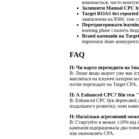
виконається, часто коштую
Залишити Manual CPC bid 
Target ROAS без reported 
замовлення на $500, тож с
Перетригерювати learni
learning phase і палить бю
Brand кампанія на Targe
impression share конкурент
FAQ
П: Чи варто переходити на Sma
В: Лише якщо акаунт уже має іст
мапляться на існуючі патерни кон
потім переходьте на Target CPA, 
П: А Enhanced CPC? Він теж "
В: Enhanced CPC був deprecated д
подальшого розвитку; нові камп
П: Наскільки агресивний може
В: Стартуйте в межах ±10% від іс
кампанія відпрацювала два повні
ніж економлять CPA.