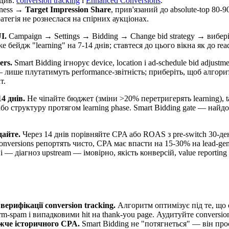
 див.
conversion tracking
і
Enhanced Conversions
.
eness →
Target Impression Share
, прив'язаний до absolute-top 80-
тегія не рознеслася на спірних аукціонах.
I.
Campaign → Settings → Bidding → Change bid strategy → вибері
е бейдж "learning" на 7-14 днів; ставтеся до цього вікна як до read
ers.
Smart Bidding ігнорує device, location і ad-schedule bid adjus
лише плутатимуть performance-звітність; приберіть, щоб алгори
т.
4 днів.
Не чіпайте бюджет (зміни >20% перетригерять learning), ta
бо структуру протягом learning phase. Smart Bidding gate — найд
дайте.
Через 14 днів порівняйте CPA або ROAS з pre-switch 30-де
onversions репортять чисто, CPA має впасти на 15-30% на lead-ge
— діагноз upstream — імовірно, якість конверсій, value reporting
верифікації conversion tracking.
Алгоритм оптимізує під те, що 
rm-spam і випадковими hit на thank-you page. Аудитуйте conversion
жче історичного CPA.
Smart Bidding не "потягнеться" — він просто