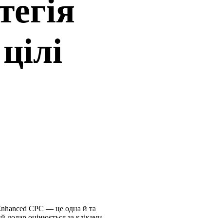
тегія
цілі
 Enhanced CPC — це одна й та
ий долар оцінюється за кліками