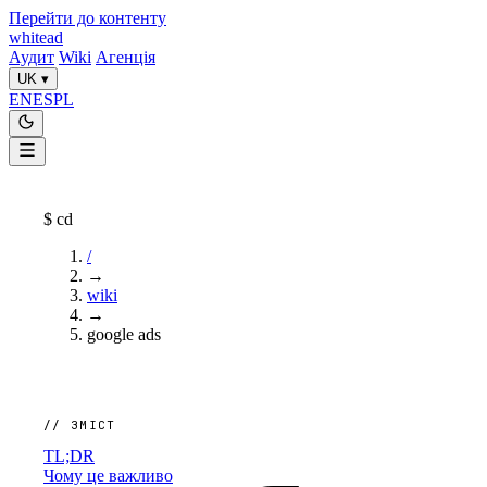
Перейти до контенту
whitead
Аудит
Wiki
Агенція
UK
▾
EN
ES
PL
$
cd
/
→
wiki
→
google ads
// ЗМІСТ
TL;DR
Чому це важливо