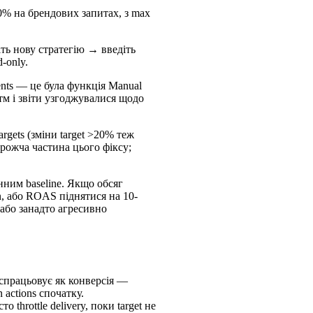
90% на брендових запитах, з max
ть нову стратегію → введіть
-only.
tments — це була функція Manual
тм і звіти узгоджувалися щодо
rgets (зміни target >20% теж
орожча частина цього фіксу;
нним baseline. Якщо обсяг
n, або ROAS піднятися на 10-
 або занадто агресивно
спрацьовує як конверсія —
 actions спочатку.
 throttle delivery, поки target не