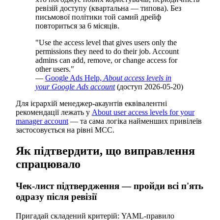
ревізій доступу (квартальна — типова). Без
письмової політики той самий дрейф
повториться за 6 місяців.
"Use the access level that gives users only the
permissions they need to do their job. Account
admins can add, remove, or change access for
other users."
—
Google Ads Help,
About access levels in
your Google Ads account
(доступ 2026-05-20)
Для ієрархій менеджер-акаунтів еквівалентні
рекомендації лежать у
About user access levels for your
manager account
— та сама логіка найменших привілеїв
застосовується на рівні MCC.
Як підтвердити, що виправлення
спрацювало
Чек-лист підтвердження — пройди всі п'ять
одразу після ревізії
Пригадай складений критерій: YAML-правило