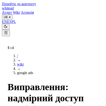
Перейти до контенту
whitead
Аудит
Wiki
Агенція
UK
▾
EN
ES
PL
$
cd
/
→
wiki
→
google ads
Виправлення:
надмірний доступ