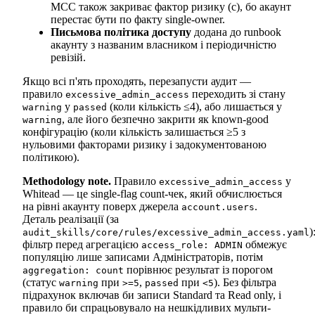
MCC також закриває фактор ризику (c), бо акаунт
перестає бути по факту single-owner.
Письмова політика доступу
додана до runbook
акаунту з названим власником і періодичністю
ревізій.
Якщо всі п'ять проходять, перезапусти аудит —
правило
переходить зі стану
excessive_admin_access
у
(коли кількість ≤4), або лишається у
warning
passed
, але його безпечно закрити як known-good
warning
конфігурацію (коли кількість залишається ≥5 з
нульовими факторами ризику і задокументованою
політикою).
Methodology note.
Правило
у
excessive_admin_access
Whitead — це single-flag count-чек, який обчислюється
на рівні акаунту поверх джерела
.
account.users
Деталь реалізації (за
)
audit_skills/core/rules/excessive_admin_access.yaml
фільтр перед агрегацією
обмежує
access_role: ADMIN
популяцію лише записами Адміністраторів, потім
порівнює результат із порогом
aggregation: count
(статус
при
,
при
). Без фільтра
warning
>=5
passed
<5
підрахунок включав би записи Standard та Read only, і
правило би спрацьовувало на нешкідливих мульти-