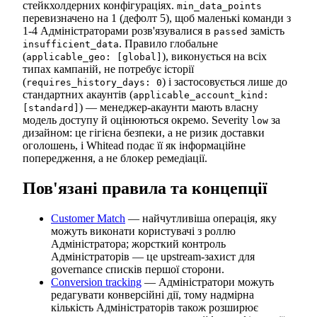
стейкхолдерних конфігураціях.
min_data_points
перевизначено на 1 (дефолт 5), щоб маленькі команди з
1-4 Адміністраторами розв'язувалися в
замість
passed
. Правило глобальне
insufficient_data
(
), виконується на всіх
applicable_geo: [global]
типах кампаній, не потребує історії
(
) і застосовується лише до
requires_history_days: 0
стандартних акаунтів (
applicable_account_kind:
) — менеджер-акаунти мають власну
[standard]
модель доступу й оцінюються окремо. Severity
за
low
дизайном: це гігієна безпеки, а не ризик доставки
оголошень, і Whitead подає її як інформаційне
попередження, а не блокер ремедіації.
Пов'язані правила та концепції
Customer Match
— найчутливіша операція, яку
можуть виконати користувачі з роллю
Адміністратора; жорсткий контроль
Адміністраторів — це upstream-захист для
governance списків першої сторони.
Conversion tracking
— Адміністратори можуть
редагувати конверсійні дії, тому надмірна
кількість Адміністраторів також розширює