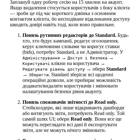
Заплануй одну робочу сесію на 15 хвилин на акаунт.
Якщо видалення стосується користувачів з боку клієнта
— зроби це під час короткого дзвінка з основним
контактом клієнта, бо несподіване відкликання доступу
шкодить довірі навіть тоді, коли воно правильне.
Понизь рутинних редакторів до Standard.
Будь-
хто, хто будує кампанії, редагує оголошення,
керує ключовими словами чи коригує ставки
(bids), потребує Standard, а не Адміністратор. У
→
→
Адміністрування
Доступ і безпека
клікни на користувача →
Користувачі
→ обери
Standard
Редагувати рівень доступу
→
. Standard зберігає всі щоденні
Зберегти
операційні дозволи, але прибирає можливість
додавати/видаляти користувачів і змінювати
налаштування безпеки рівня акаунту.
Понизь споживачів звітності до Read only.
Стейкхолдери, які лише відкривають дашборди
або витягують звіти, потребують Read only. Той
самий шлях UI; обери
Read only
. Вони все ще
можуть переглядати всі дані й експортувати
звіти, але не можуть нічого змінювати.