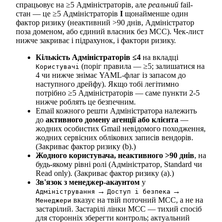
спрацьовує на ≥5 Адміністраторів, але
реальний
fail-
стан — це ≥5 Адміністраторів
І
щонайменше один
фактор ризику (неактивний >90 днів, Адміністратор
поза доменом, або єдиний власник без MCC). Чек-лист
нижче закриває і підрахунок, і фактори ризику.
Кількість Адміністраторів ≤4
на вкладці
(поріг правила — ≥5; залишатися на
Користувачі
4 чи нижче знімає YAML-флаг із запасом до
наступного дрейфу). Якщо тобі легітимно
потрібно ≥5 Адміністраторів — саме пункти 2-5
нижче роблять це безпечним.
Email кожного решти Адміністратора належить
до
активного домену агенції або клієнта
—
жодних особистих Gmail невідомого походження,
жодних сервісних облікових записів вендорів.
(Закриває фактор ризику (b).)
Жодного користувача, неактивного >90 днів
, на
будь-якому рівні ролі (Адміністратор, Standard чи
Read only). (Закриває фактор ризику (a).)
Зв'язок з менеджер-акаунтом
у
→
→
Адміністрування
Доступ і безпека
вказує на твій поточний MCC, а не на
Менеджери
застарілий. Застарілі лінки MCC — тихий спосіб
для сторонніх зберегти контроль; актуальний