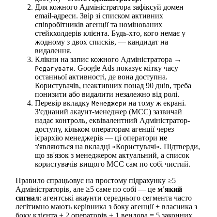
Для кожного Адміністратора зафіксуй домен
email-адреси. Звір зі списком активних
співробітників агенції та номінованих
стейкхолдерів клієнта. Будь-хто, кого немає у
жодному з двох списків, — кандидат на
видалення.
Клікни на запис кожного Адміністратора →
. Google Ads показує мітку часу
Редагувати
останньої активності, де вона доступна.
Користувачів, неактивних понад 90 днів, треба
понизити або видалити незалежно від ролі.
Перевір вкладку
на тому ж екрані.
Менеджери
З'єднаний акаунт-менеджер (MCC) зазвичай
надає контроль, еквівалентний Адміністратор-
доступу, кільком операторам агенції через
ієрархію менеджерів — ці оператори
не
з'являються на вкладці «Користувачі». Підтверди,
що зв'язок з менеджером актуальний, а список
користувачів вищого MCC сам по собі чистий.
Правило спрацьовує на простому підрахунку ≥5
Адміністраторів, але ≥5 саме по собі — це
м'який
сигнал
: агентські акаунти середнього сегмента часто
легітимно мають керівника з боку агенції + власника з
боку клієнта + 2 операторів + 1 вендора = 5 законних