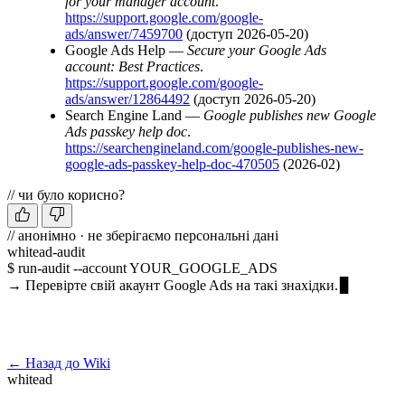
for your manager account
.
https://support.google.com/google-
ads/answer/7459700
(доступ 2026-05-20)
Google Ads Help —
Secure your Google Ads
account: Best Practices
.
https://support.google.com/google-
ads/answer/12864492
(доступ 2026-05-20)
Search Engine Land —
Google publishes new Google
Ads passkey help doc
.
https://searchengineland.com/google-publishes-new-
google-ads-passkey-help-doc-470505
(2026-02)
// чи було корисно?
// анонімно · не зберігаємо персональні дані
whitead-audit
$ run-audit --account YOUR_GOOGLE_ADS
→ Перевірте свій акаунт Google Ads на такі знахідки.
Запустити безкоштовний аудит →
← Назад до Wiki
whitead