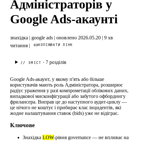
Адміністраторів у
Google Ads-акаунті
знахідка
|
google ads
|
оновлено 2026.05.20
|
9 хв
КОПІЮВАТИ ЛІНК
читання
|
· 7
розділів
// ЗМІСТ
Google Ads-акаунт, у якому п'ять або більше
користувачів мають роль Адміністратора, розширює
радіус ураження у разі компрометації облікових даних,
випадкової мисконфігурації або забутого офбордингу
фрилансера. Виправ це до наступного аудит-циклу —
це нічого не коштує і прибирає клас інцидентів, які
жодне налаштування ставок (bids) уже не відіграє.
Ключове
Знахідка
LOW
-рівня governance — не впливає на