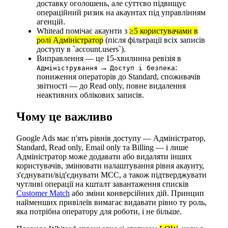
доставку оголошень, але суттєво підвищує
операційний ризик на акаунтах під управлінням
агенцій.
Whitead помічає акаунти з
≥5 користувачами в
ролі Адміністратор
(після фільтрації всіх записів
доступу в `account.users`).
Виправлення — це 15-хвилинна ревізія в
→
:
Адміністрування
Доступ і безпека
пониження операторів до Standard, споживачів
звітності — до Read only, повне видалення
неактивних облікових записів.
Чому це важливо
Google Ads має п'ять рівнів доступу — Адміністратор,
Standard, Read only, Email only та Billing — і лише
Адміністратор може додавати або видаляти інших
користувачів, змінювати налаштування рівня акаунту,
з'єднувати/від'єднувати MCC, а також підтверджувати
чутливі операції на кшталт завантаження списків
Customer Match
або зміни конверсійних дій. Принцип
найменших привілеїв вимагає видавати рівно ту роль,
яка потрібна оператору для роботи, і не більше.