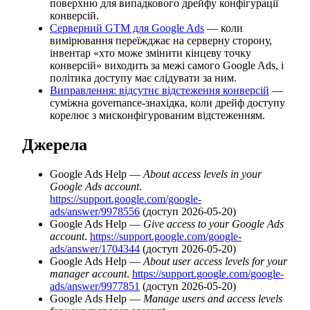
поверхню для випадкового дрейфу конфігурації
конверсій.
Серверний GTM для Google Ads
— коли
вимірювання переїжджає на серверну сторону,
інвентар «хто може змінити кінцеву точку
конверсій» виходить за межі самого Google Ads, і
політика доступу має слідувати за ним.
Виправлення: відсутнє відстеження конверсій
—
суміжна governance-знахідка, коли дрейф доступу
корелює з мисконфігурованим відстеженням.
Джерела
Google Ads Help —
About access levels in your
Google Ads account
.
https://support.google.com/google-
ads/answer/9978556
(доступ 2026-05-20)
Google Ads Help —
Give access to your Google Ads
account
.
https://support.google.com/google-
ads/answer/1704344
(доступ 2026-05-20)
Google Ads Help —
About user access levels for your
manager account
.
https://support.google.com/google-
ads/answer/9977851
(доступ 2026-05-20)
Google Ads Help —
Manage users and access levels