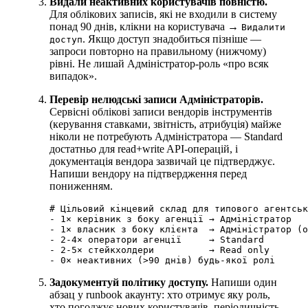
Видали неактивних користувачів повністю.
Для облікових записів, які не входили в систему
понад 90 днів, клікни на користувача →
Видалити
. Якщо доступ знадобиться пізніше —
доступ
запроси повторно на правильному (нижчому)
рівні. Не лишай Адміністратор-роль «про всяк
випадок».
Перевір нелюдські записи Адміністраторів.
Сервісні облікові записи вендорів інструментів
(керування ставками, звітність, атрибуція) майже
ніколи не потребують Адміністратора — Standard
достатньо для read+write API-операцій, і
документація вендора зазвичай це підтверджує.
Напиши вендору на підтвердження перед
пониженням.
# Цільовий кінцевий склад для типового агентськ
- 1× керівник з боку агенції → Адміністратор

- 1× власник з боку клієнта  → Адміністратор (о
- 2-4× оператори агенції     → Standard

- 2-5× стейкхолдери          → Read only

Задокументуй політику доступу.
Напиши один
абзац у runbook акаунту: хто отримує яку роль,
хто погоджує нових користувачів, періодичність