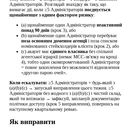
Адміністраторів. Розглядай знахідку як таку, що
вимагає дії, коли ≥5 Адміністраторів
поєднується
щонайменше з одним фактором ризику
:
(a) щонайменше один Адміністратор
неактивний
понад 90 днів
(крок 3), або
(b) щонайменше один Адміністратор перебуває
поза основним доменом агенції
і поза списком
номінованих стейкхолдерів клієнта (крок 2), або
(c) акаунт має
єдиного власника
без спільної
агентської ієрархії (немає MCC-зв'язку на кроці
4), тобто один скомпрометований Адміністратор
= повне захоплення без можливості відновлення
«другою парою очей».
Коли ескалувати:
≥5 Адміністраторів + будь-який з
(a)/(b)/(c) → запускай виправлення цього тижня. ≥5
Адміністраторів без жодного з (a)/(b)/(c) і чистий склад,
який ти впізнаєш → зафіксуй, заплануй документацію
політики доступу (крок 5 виправлення), повернись на
наступному квартальному ревью.
Як виправити