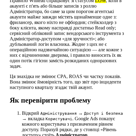
Правило Whitead спрацьовує зі статусом
LOW
, коли в
акаунті є п'ять або більше записів з роллю
Адміністратора, бо саме за цим порогом агентські
акаунти майже завжди містять щонайменше одне з:
фрилансер, якого ніхто не офбордив; стейкхолдер з
боку клієнта, якому насправді достатньо Read only;
сервісний обліковий запис вендорського інструмента з
Адміністратор-доступом «для зручності»; або
дубльований логін власника. Жодне з цих не є
операційною надзвичайною ситуацією — але кожне з
них є відчиненими дверима, і правило виносить їх як
один потік гігієни замість розкиданих одноразових
задач.
Ця знахідка не змінює CPA, ROAS чи частку показів.
Вона змінює ймовірність того, що звіт про інциденти
наступного кварталу згадає твій акаунт.
Як перевірити проблему
Відкрий
→
Адміністрування
Доступ і безпека
→ вкладка
. Google Ads показує
Користувачі
кожного користувача з призначеним рівнем
доступу. Порахуй рядки, де у стовпці «Рівень
доступу» стоїть
Адміністратор
.