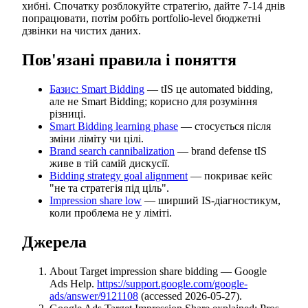
хибні. Спочатку розблокуйте стратегію, дайте 7-14 днів
попрацювати, потім робіть portfolio-level бюджетні
дзвінки на чистих даних.
Пов'язані правила і поняття
Базис: Smart Bidding
— tIS це automated bidding,
але не Smart Bidding; корисно для розуміння
різниці.
Smart Bidding learning phase
— стосується після
зміни ліміту чи цілі.
Brand search cannibalization
— brand defense tIS
живе в тій самій дискусії.
Bidding strategy goal alignment
— покриває кейс
"не та стратегія під ціль".
Impression share low
— ширший IS-діагностикум,
коли проблема не у ліміті.
Джерела
About Target impression share bidding — Google
Ads Help.
https://support.google.com/google-
ads/answer/9121108
(accessed 2026-05-27).