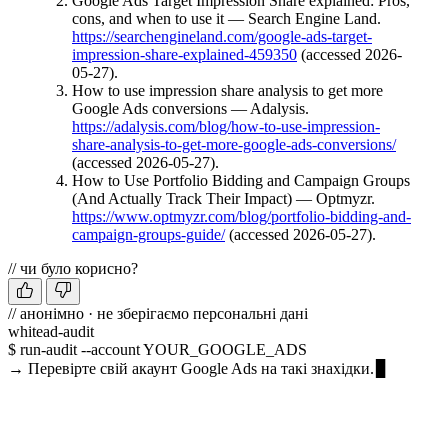
Google Ads Target Impression Share explained: Pros,
cons, and when to use it — Search Engine Land.
https://searchengineland.com/google-ads-target-
impression-share-explained-459350
(accessed 2026-
05-27).
How to use impression share analysis to get more
Google Ads conversions — Adalysis.
https://adalysis.com/blog/how-to-use-impression-
share-analysis-to-get-more-google-ads-conversions/
(accessed 2026-05-27).
How to Use Portfolio Bidding and Campaign Groups
(And Actually Track Their Impact) — Optmyzr.
https://www.optmyzr.com/blog/portfolio-bidding-and-
campaign-groups-guide/
(accessed 2026-05-27).
// чи було корисно?
// анонімно · не зберігаємо персональні дані
whitead-audit
$ run-audit --account YOUR_GOOGLE_ADS
→ Перевірте свій акаунт Google Ads на такі знахідки.
Запустити безкоштовний аудит →