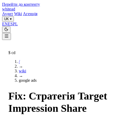
Перейти до контенту
whitead
Аудит
Wiki
Агенція
UK
▾
EN
ES
PL
$
cd
/
→
wiki
→
google ads
Fix: Стратегія Target
Impression Share