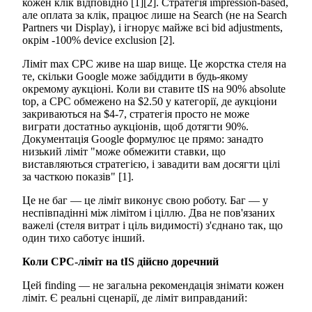
кожен клік відповідно [1][2]. Стратегія impression-based,
але оплата за клік, працює лише на Search (не на Search
Partners чи Display), і ігнорує майже всі bid adjustments,
окрім -100% device exclusion [2].
Ліміт max CPC живе на шар вище. Це жорстка стеля на
те, скільки Google може забіддити в будь-якому
окремому аукціоні. Коли ви ставите tIS на 90% absolute
top, а CPC обмежено на $2.50 у категорії, де аукціони
закриваються на $4-7, стратегія просто не може
виграти достатньо аукціонів, щоб дотягти 90%.
Документація Google формулює це прямо: занадто
низький ліміт "може обмежити ставки, що
виставляються стратегією, і завадити вам досягти цілі
за часткою показів" [1].
Це не баг — це ліміт виконує свою роботу. Баг — у
неспівпадінні між лімітом і ціллю. Два не пов'язаних
важелі (стеля витрат і ціль видимості) з'єднано так, що
один тихо саботує інший.
Коли CPC-ліміт на tIS дійсно доречний
Цей finding — не загальна рекомендація знімати кожен
ліміт. Є реальні сценарії, де ліміт виправданий: