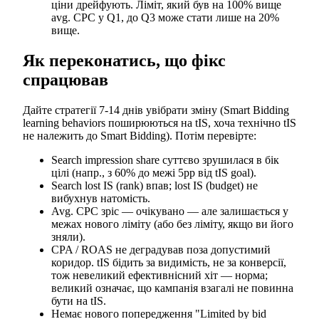
ціни дрейфують. Ліміт, який був на 100% вище
avg. CPC у Q1, до Q3 може стати лише на 20%
вище.
Як переконатись, що фікс
спрацював
Дайте стратегії 7-14 днів увібрати зміну (Smart Bidding
learning behaviors поширюються на tIS, хоча технічно tIS
не належить до Smart Bidding). Потім перевірте:
Search impression share суттєво зрушилася в бік
цілі (напр., з 60% до межі 5pp від tIS goal).
Search lost IS (rank) впав; lost IS (budget) не
вибухнув натомість.
Avg. CPC зріс — очікувано — але залишається у
межах нового ліміту (або без ліміту, якщо ви його
зняли).
CPA / ROAS не деградував поза допустимий
коридор. tIS бідить за видимість, не за конверсії,
тож невеликий ефективнісний хіт — норма;
великий означає, що кампанія взагалі не повинна
бути на tIS.
Немає нового попередження "Limited by bid