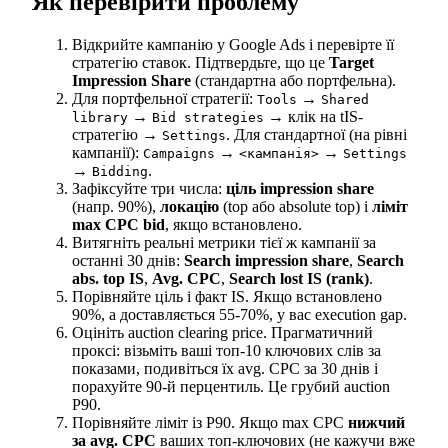
Як перевірити проблему
Відкрийте кампанію у Google Ads і перевірте її
стратегію ставок. Підтвердьте, що це
Target
Impression Share
(стандартна або портфельна).
Для портфельної стратегії:
→
Tools
Shared
→
→ клік на tIS-
library
Bid strategies
стратегію →
. Для стандартної (на рівні
Settings
кампанії):
→
→
Campaigns
<кампанія>
Settings
→
.
Bidding
Зафіксуйте три числа:
ціль impression share
(напр. 90%),
локацію
(top або absolute top) і
ліміт
max CPC bid
, якщо встановлено.
Витягніть реальні метрики тієї ж кампанії за
останні 30 днів:
Search impression share
,
Search
abs. top IS
,
Avg. CPC
,
Search lost IS (rank)
.
Порівняйте ціль і факт IS. Якщо встановлено
90%, а доставляється 55-70%, у вас execution gap.
Оцініть auction clearing price. Прагматичний
проксі: візьміть ваші топ-10 ключових слів за
показами, подивіться їх avg. CPC за 30 днів і
порахуйте 90-й перцентиль. Це грубий auction
P90.
Порівняйте ліміт із P90. Якщо max CPC
нижчий
за avg. CPC
ваших топ-ключових (не кажучи вже