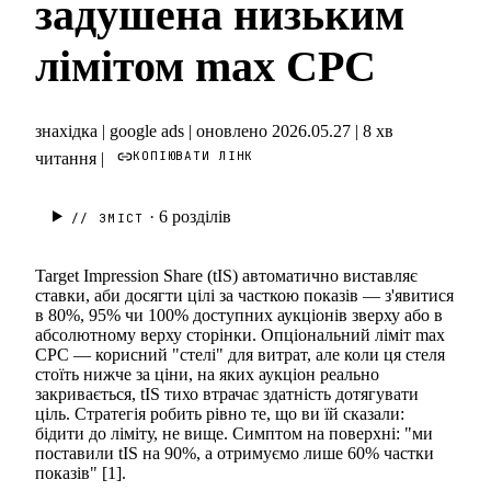
задушена низьким
лімітом max CPC
знахідка
|
google ads
|
оновлено 2026.05.27
|
8 хв
КОПІЮВАТИ ЛІНК
читання
|
· 6
розділів
// ЗМІСТ
Target Impression Share (tIS) автоматично виставляє
ставки, аби досягти цілі за часткою показів — з'явитися
в 80%, 95% чи 100% доступних аукціонів зверху або в
абсолютному верху сторінки. Опціональний ліміт max
CPC — корисний "стелі" для витрат, але коли ця стеля
стоїть нижче за ціни, на яких аукціон реально
закривається, tIS тихо втрачає здатність дотягувати
ціль. Стратегія робить рівно те, що ви їй сказали:
бідити до ліміту, не вище. Симптом на поверхні: "ми
поставили tIS на 90%, а отримуємо лише 60% частки
показів" [1].