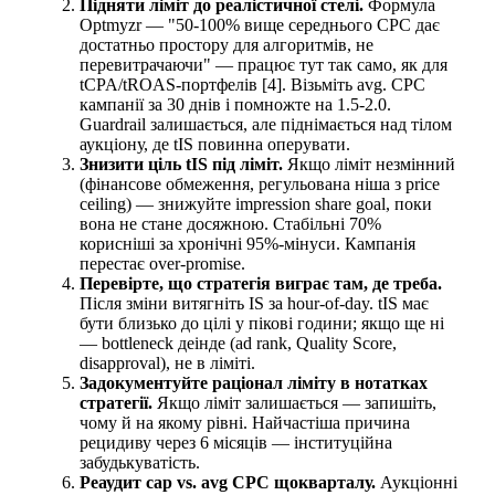
Підняти ліміт до реалістичної стелі.
Формула
Optmyzr — "50-100% вище середнього CPC дає
достатньо простору для алгоритмів, не
перевитрачаючи" — працює тут так само, як для
tCPA/tROAS-портфелів [4]. Візьміть avg. CPC
кампанії за 30 днів і помножте на 1.5-2.0.
Guardrail залишається, але піднімається над тілом
аукціону, де tIS повинна оперувати.
Знизити ціль tIS під ліміт.
Якщо ліміт незмінний
(фінансове обмеження, регульована ніша з price
ceiling) — знижуйте impression share goal, поки
вона не стане досяжною. Стабільні 70%
корисніші за хронічні 95%-мінуси. Кампанія
перестає over-promise.
Перевірте, що стратегія виграє там, де треба.
Після зміни витягніть IS за hour-of-day. tIS має
бути близько до цілі у пікові години; якщо ще ні
— bottleneck деінде (ad rank, Quality Score,
disapproval), не в ліміті.
Задокументуйте раціонал ліміту в нотатках
стратегії.
Якщо ліміт залишається — запишіть,
чому й на якому рівні. Найчастіша причина
рецидиву через 6 місяців — інституційна
забудькуватість.
Реаудит cap vs. avg CPC щокварталу.
Аукціонні