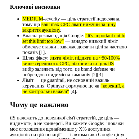
Ключові висновки
MEDIUM
-severity — ціль стратегії недосяжна,
тому що
ваш max CPC ліміт нижчий за ціну
закриття аукціону
.
Власна рекомендація Google:
"It's important not to
set this limit too low"
— занадто низький ліміт
обмежує ставки і заважає досягти цілі за часткою
показів [1].
Шлях фіксу:
зняти ліміт, підняти на ~50-100%
вище середнього CPC, або знизити ціль tIS
—
вибір залежить від того, це brand defense чи
небрендова видимісна кампанія [2][3].
Ліміт — це guardrail, не основний важіль
керування. Optmyzr формулює це як
"корекції, а
не контрольні важелі"
[4].
Чому це важливо
tIS належить до невеликої сім'ї стратегій, де ціль —
видимість, а не конверсії. Ви кажете Google: "покажи
моє оголошення щонайменше у X% доступних
аукціонів на цій позиції" — і автоматика Google цінує