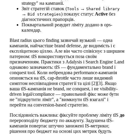
strategy" на кампанії.
Звіт стратегій ставок (
→
Tools
Shared library
→
) показує статус
Active
без
Bid strategies
діагностичних прапорців.
Поквартальний реаудит ліміту додано в ops-
календар.
Blast radius цього finding зазвичай вузький — одна
кампанія, найчастіше brand defense, де видимість і є
експліцитною ціллю. Але він часто співіснує з ширшим
патерном: tIS використовується поза своїм
призначенням. Практики з Adalysis і Search Engine Land
однаково зазначають: tIS — фундаментально brand і
conquest tool. Коли небрендова performance-кампанія
опиняється на tIS, cap-throttle часто лише видимий
симптом неспівпадіння стратегії та цілі [2][3]. Якщо
ваша tIS-кампанія не brand, не conquest, і не visibility-
driven legal/compliance — правильний фікс може бути
не "підкрутити ліміт", а "вимкнути tIS взагалі" і
перейти на conversion-based стратегію.
Послідовність важлива: фіксуйте проблему ліміту tIS
до
перерозподілу бюджету по аккаунту. Задушена tIS-
кампанія повертає штучно занижені IS-метрики;
рішення про бюджет на основі цих метрик будуть