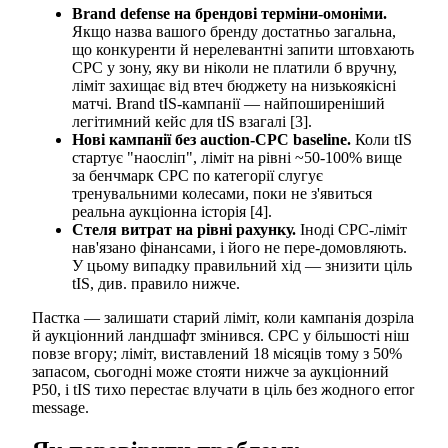
Brand defense на брендові терміни-омоніми.
Якщо назва вашого бренду достатньо загальна,
що конкуренти й нерелевантні запити штовхають
CPC у зону, яку ви ніколи не платили б вручну,
ліміт захищає від втеч бюджету на низькоякісні
матчі. Brand tIS-кампанії — найпоширеніший
легітимний кейс для tIS взагалі [3].
Нові кампанії без auction-CPC baseline.
Коли tIS
стартує "наосліп", ліміт на рівні ~50-100% вище
за бенчмарк CPC по категорії слугує
тренувальними колесами, поки не з'явиться
реальна аукціонна історія [4].
Стеля витрат на рівні рахунку.
Іноді CPC-ліміт
нав'язано фінансами, і його не пере-домовляють.
У цьому випадку правильний хід — знизити ціль
tIS, див. правило нижче.
Пастка — залишати старий ліміт, коли кампанія дозріла
й аукціонний ландшафт змінився. CPC у більшості ніш
повзе вгору; ліміт, виставлений 18 місяців тому з 50%
запасом, сьогодні може стояти нижче за аукціонний
P50, і tIS тихо перестає влучати в ціль без жодного error
message.