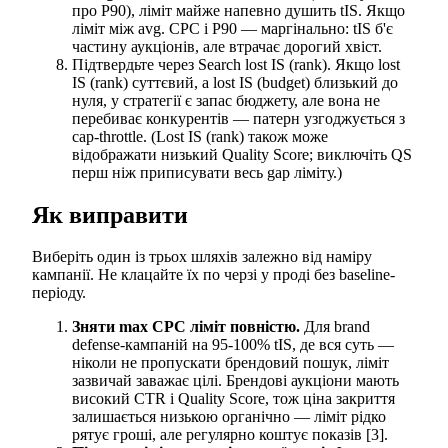
про P90), ліміт майже напевно душить tIS. Якщо
ліміт між avg. CPC і P90 — маргінально: tIS б'є
частину аукціонів, але втрачає дорогий хвіст.
Підтвердьте через Search lost IS (rank). Якщо lost
IS (rank) суттєвий, а lost IS (budget) близький до
нуля, у стратегії є запас бюджету, але вона не
перебиває конкурентів — патерн узгоджується з
cap-throttle. (Lost IS (rank) також може
відображати низький Quality Score; виключіть QS
перш ніж приписувати весь gap ліміту.)
Як виправити
Виберіть один із трьох шляхів залежно від наміру
кампанії. Не клацайте їх по черзі у проді без baseline-
періоду.
Зняти max CPC ліміт повністю.
Для brand
defense-кампаній на 95-100% tIS, де вся суть —
ніколи не пропускати брендовий пошук, ліміт
зазвичай заважає цілі. Брендові аукціони мають
високий CTR і Quality Score, тож ціна закриття
залишається низькою органічно — ліміт рідко
рятує гроші, але регулярно коштує показів [3].