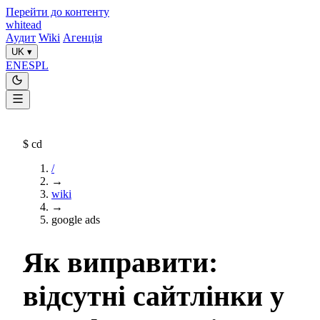
Перейти до контенту
whitead
Аудит
Wiki
Агенція
UK
▾
EN
ES
PL
$
cd
/
→
wiki
→
google ads
Як виправити:
відсутні сайтлінки у