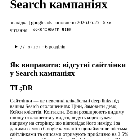
Search кампаніях
знахідка
|
google ads
|
оновлено 2026.05.25
|
6 хв
КОПІЮВАТИ ЛІНК
читання
|
· 6
розділів
// ЗМІСТ
Як виправити: відсутні сайтлінки
у Search кампаніях
TL;DR
Сайтлінки — це невеликі клікабельні deep links під
вашим Search оголошенням: Ціни, Замовити демо,
Кейси клієнтів, Контакти. Вони розширюють видиму
площу оголошення у видачі, ведуть користувача
напряму на сторінку, що відповідає його наміру, і за
даними самого Google кампанії з щонайменше шістьма
сайтлінками та описами отримують приблизно на 3.5%