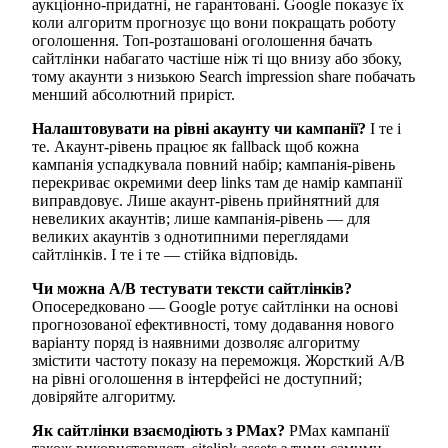
аукціонно-придатні, не гарантовані. Google показує їх
коли алгоритм прогнозує що вони покращать роботу
оголошення. Топ-розташовані оголошення бачать
сайтлінки набагато частіше ніж ті що внизу або збоку,
тому акаунти з низькою Search impression share побачать
менший абсолютний приріст.
Налаштовувати на рівні акаунту чи кампанії?
І те і
те. Акаунт-рівень працює як fallback щоб кожна
кампанія успадкувала повний набір; кампанія-рівень
перекриває окремими deep links там де намір кампанії
виправдовує. Лише акаунт-рівень прийнятний для
невеликих акаунтів; лише кампанія-рівень — для
великих акаунтів з однотипними переглядами
сайтлінків. І те і те — стійка відповідь.
Чи можна A/B тестувати тексти сайтлінків?
Опосередковано — Google ротує сайтлінки на основі
прогнозованої ефективності, тому додавання нового
варіанту поряд із наявними дозволяє алгоритму
змістити частоту показу на переможця. Жорсткий A/B
на рівні оголошення в інтерфейсі не доступний;
довіряйте алгоритму.
Як сайтлінки взаємодіють з PMax?
PMax кампанії