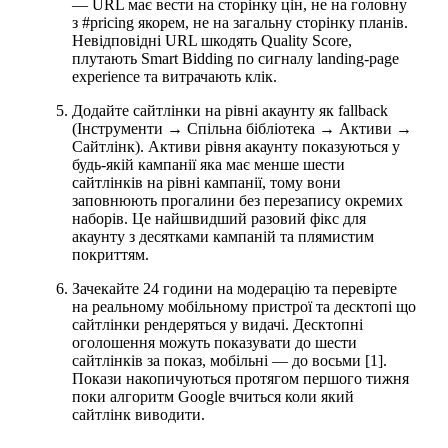
— URL має вести на сторінку цін, не на головну
з #pricing якорем, не на загальну сторінку планів.
Невідповідні URL шкодять Quality Score,
плутають Smart Bidding по сигналу landing-page
experience та витрачають клік.
Додайте сайтлінки на рівні акаунту як fallback
(Інструменти → Спільна бібліотека → Активи →
Сайтлінк). Активи рівня акаунту показуються у
будь-якій кампанії яка має менше шести
сайтлінків на рівні кампанії, тому вони
заповнюють прогалини без перезапису окремих
наборів. Це найшвидший разовий фікс для
акаунту з десятками кампаній та плямистим
покриттям.
Зачекайте 24 години на модерацію та перевірте
на реальному мобільному пристрої та десктопі що
сайтлінки рендеряться у видачі. Десктопні
оголошення можуть показувати до шести
сайтлінків за показ, мобільні — до восьми [1].
Покази накопичуються протягом першого тижня
поки алгоритм Google вчиться коли який
сайтлінк виводити.