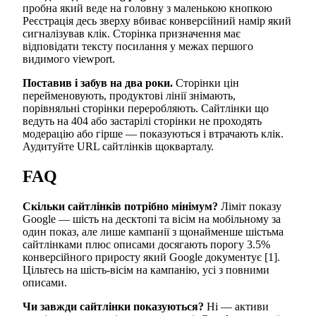
пробна який веде на головну з маленькою кнопкою
Реєстрація десь зверху вбиває конверсійний намір який
сигналізував клік. Сторінка призначення має
відповідати тексту посилання у межах першого
видимого viewport.
Поставив і забув на два роки.
Сторінки цін
перейменовують, продуктові лінії знімають,
порівняльні сторінки переробляють. Сайтлінки що
ведуть на 404 або застарілі сторінки не проходять
модерацію або гірше — показуються і втрачають клік.
Аудитуйте URL сайтлінків щокварталу.
FAQ
Скільки сайтлінків потрібно мінімум?
Ліміт показу
Google — шість на десктопі та вісім на мобільному за
один показ, але лише кампанії з щонайменше шістьма
сайтлінками плюс описами досягають порогу 3.5%
конверсійного приросту який Google документує [1].
Цільтесь на шість-вісім на кампанію, усі з повними
описами.
Чи завжди сайтлінки показуються?
Ні — активи