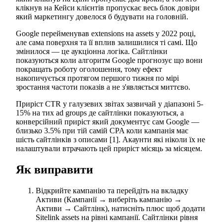
клікнув на Кейси клієнтів пропускає весь блок довіри
який маркетингу довелося б будувати на головній.
Google перейменував extensions на assets у 2022 році,
але сама поверхня та її вплив залишилися ті самі. Що
змінилося — це аукціонна логіка. Сайтлінки
показуються коли алгоритм Google прогнозує що вони
покращать роботу оголошення, тому ефект
накопичується протягом першого тижня по мірі
зростання частоти показів а не з'являється миттєво.
Приріст CTR у галузевих звітах зазвичай у діапазоні 5-
15% на тих ad groups де сайтлінки показуються, а
конверсійний приріст який документує сам Google —
близько 3.5% при тій самій CPA коли кампанія має
шість сайтлінків з описами [1]. Акаунти які ніколи їх не
налаштували втрачають цей приріст місяць за місяцем.
Як виправити
Відкрийте кампанію та перейдіть на вкладку
Активи (Кампанії → виберіть кампанію →
Активи → Сайтлінк), натисніть плюс щоб додати
Sitelink assets на рівні кампанії. Сайтлінки рівня