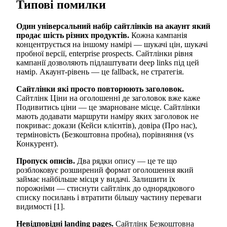
Типові помилки
Один універсальний набір сайтлінків на акаунт який
продає шість різних продуктів.
Кожна кампанія
концентрується на іншому намірі — шукачі цін, шукачі
пробної версії, enterprise prospects. Сайтлінки рівня
кампанії дозволяють підлаштувати deep links під цей
намір. Акаунт-рівень — це fallback, не стратегія.
Сайтлінки які просто повторюють заголовок.
Сайтлінк Ціни на оголошенні де заголовок вже каже
Подивитись ціни — це змарноване місце. Сайтлінки
мають додавати маршрути наміру яких заголовок не
покриває: докази (Кейси клієнтів), довіра (Про нас),
терміновість (Безкоштовна пробна), порівняння (vs
Конкурент).
Пропуск описів.
Два рядки опису — це те що
розблоковує розширений формат оголошення який
займає найбільше місця у видачі. Залишити їх
порожніми — стиснути сайтлінк до однорядкового
списку посилань і втратити більшу частину переваги
видимості [1].
Невідповідні landing pages.
Сайтлінк Безкоштовна