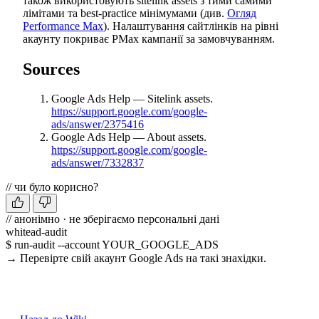
також використовують sitelink assets з тими самими
лімітами та best-practice мінімумами (див.
Огляд
Performance Max
). Налаштування сайтлінків на рівні
акаунту покриває PMax кампанії за замовчуванням.
Sources
Google Ads Help — Sitelink assets.
https://support.google.com/google-
ads/answer/2375416
Google Ads Help — About assets.
https://support.google.com/google-
ads/answer/7332837
// чи було корисно?
// анонімно · не зберігаємо персональні дані
whitead-audit
$ run-audit --account YOUR_GOOGLE_ADS
→ Перевірте свій акаунт Google Ads на такі знахідки.
Запустити безкоштовний аудит →