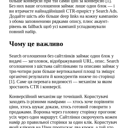
більше конверсій при тій самій ціні за конверсію [1].
Без них ваше оголошення займає лише один блок — і
ви втрачаєте найнадійніший CTR-приріст у Search Ads.
Додайте шість або більше deep links на кожну кампанію
з обома заповненими рядками опису, плюс акаунт-
рівень як fallback щоб усі кампанії успадковували
повний набір.
Чому це важливо
Search оголошення без сайтлінків займає один блок у
видачі — заголовок, відображуваний URL, опис. Search
оголошення з шістьма сайтлінками та описами займає у
три-чотири рази більше вертикальної площі та зміщує
органічні результати й конкурентів нижче по сторінці
[1]. Саме ця перевага видимості — механізм за яким
зростають CTR і конверсії.
Конверсійний механізм ще точніший. Користувачі
заходять із різними намірами — хтось хоче порівняти
ціни, хтось шукає докази, хтось готовий говорити з
продажами. Воронка через головну сторінку прогоняє
усіх через один маршрут. Сайтлінки скорочують кожен
намір до правильної сторінки за один клік. Користувач
який клікнув на Ціни пропускає два кроки, а той хто