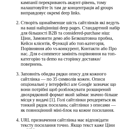
кампанії перекривають акаунт-рівень, тому
налаштовуйте їх там де концентрація ad groups
виправдовує окремі deep links.
Створіть щонайменше шість сайтлінків які ведуть
на ваші найцінніші deep pages. Стандартний набір
для більшості B2B та considered-purchase ніш:
Ціни, Замовити демо або Безкоштовна пробна,
Кейси клієнтів, Функції або топ-категорія,
Порівняння або vs-конкурент, Контакти або Про
нас. Для e-commerce замініть порівняння на топ-
категорію та demo на сторінку доставки/
повернень.
Заповніть обидва рядки опису для кожного
сайтлінка — по 35 символів кожен. Описи
опціональні у інтерфейсі але Google зазначає що
вони потрібні щоб розблокувати розширений
двохрядковий формат який займає значно більше
місця у видачі [1]. Голі сайтлінки рендеряться як
тонкий рядок посилань; сайтлінки з описами —
як повноцінний міні-блок на кожне посилання.
URL призначення сайтлінка має відповідати
тексту посилання точно. Якщо текст каже Ціни