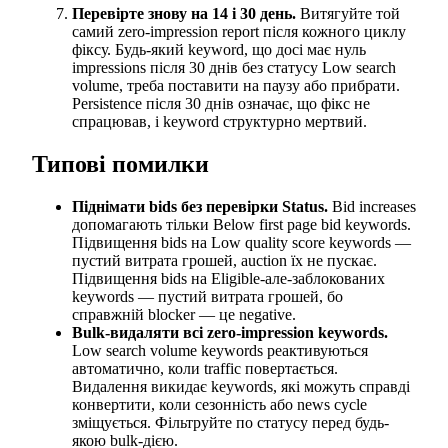
Перевірте знову на 14 і 30 день.
Витягуйте той
самий zero-impression report після кожного циклу
фіксу. Будь-який keyword, що досі має нуль
impressions після 30 днів без статусу Low search
volume, треба поставити на паузу або прибрати.
Persistence після 30 днів означає, що фікс не
спрацював, і keyword структурно мертвий.
Типові помилки
Піднімати bids без перевірки Status.
Bid increases
допомагають тільки Below first page bid keywords.
Підвищення bids на Low quality score keywords —
пустий витрата грошей, auction їх не пускає.
Підвищення bids на Eligible-але-заблокованих
keywords — пустий витрата грошей, бо
справжній blocker — це negative.
Bulk-видаляти всі zero-impression keywords.
Low search volume keywords реактивуються
автоматично, коли traffic повертається.
Видалення викидає keywords, які можуть справді
конвертити, коли сезонність або news cycle
зміщується. Фільтруйте по статусу перед будь-
якою bulk-дією.