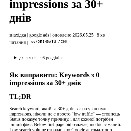
impressions за 30+
днів
знахідка
|
google ads
|
оновлено 2026.05.25
|
8 хв
КОПІЮВАТИ ЛІНК
читання
|
· 6
розділів
// ЗМІСТ
Як виправити: Keywords з 0
impressions за 30+ днів
TL;DR
Search keyword, який за 30+ днів зафіксував нуль
impressions, ніколи не є просто "low traffic" — стовпець
Status показує точну причину, і для кожної потрібен
інший фікс. Below first page bid означає, що bid замалий.
Low search volume означає, що Google автоматично