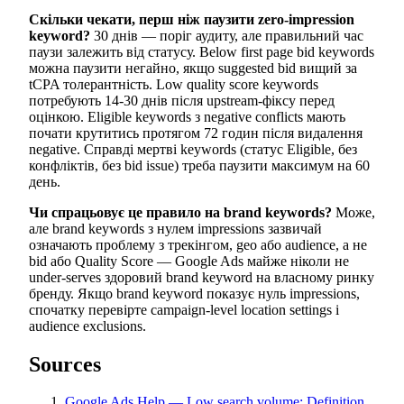
Скільки чекати, перш ніж паузити zero-impression
keyword?
30 днів — поріг аудиту, але правильний час
паузи залежить від статусу. Below first page bid keywords
можна паузити негайно, якщо suggested bid вищий за
tCPA толерантність. Low quality score keywords
потребують 14-30 днів після upstream-фіксу перед
оцінкою. Eligible keywords з negative conflicts мають
почати крутитись протягом 72 годин після видалення
negative. Справді мертві keywords (статус Eligible, без
конфліктів, без bid issue) треба паузити максимум на 60
день.
Чи спрацьовує це правило на brand keywords?
Може,
але brand keywords з нулем impressions зазвичай
означають проблему з трекінгом, geo або audience, а не
bid або Quality Score — Google Ads майже ніколи не
under-serves здоровий brand keyword на власному ринку
бренду. Якщо brand keyword показує нуль impressions,
спочатку перевірте campaign-level location settings і
audience exclusions.
Sources
Google Ads Help — Low search volume: Definition
.