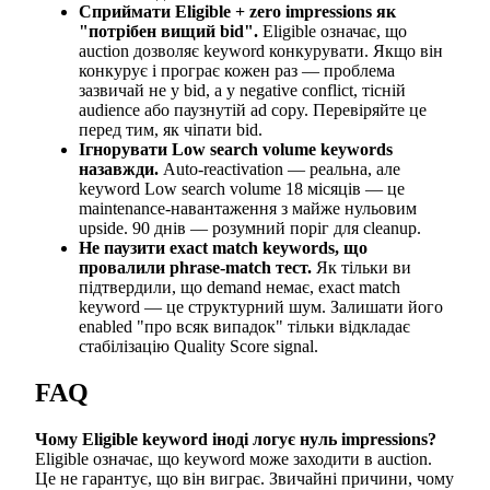
Сприймати Eligible + zero impressions як
"потрібен вищий bid".
Eligible означає, що
auction дозволяє keyword конкурувати. Якщо він
конкурує і програє кожен раз — проблема
зазвичай не у bid, а у negative conflict, тісній
audience або паузнутій ad copy. Перевіряйте це
перед тим, як чіпати bid.
Ігнорувати Low search volume keywords
назавжди.
Auto-reactivation — реальна, але
keyword Low search volume 18 місяців — це
maintenance-навантаження з майже нульовим
upside. 90 днів — розумний поріг для cleanup.
Не паузити exact match keywords, що
провалили phrase-match тест.
Як тільки ви
підтвердили, що demand немає, exact match
keyword — це структурний шум. Залишати його
enabled "про всяк випадок" тільки відкладає
стабілізацію Quality Score signal.
FAQ
Чому Eligible keyword іноді логує нуль impressions?
Eligible означає, що keyword може заходити в auction.
Це не гарантує, що він виграє. Звичайні причини, чому