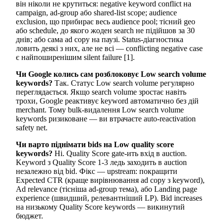
він ніколи не крутиться: negative keyword conflict на
campaign, ad-group або shared-list scope; audience
exclusion, що прибирає весь audience pool; тісний geo
або schedule, до якого жоден search не підійшов за 30
днів; або сама ad copy на паузі. Status-діагностика
ловить деякі з них, але не всі — conflicting negative case
є найпоширенішим silent failure [1].
Чи Google колись сам розблоковує Low search volume
keywords?
Так. Статус Low search volume регулярно
переглядається. Якщо search volume зростає навіть
трохи, Google реактивує keyword автоматично без дій
merchant. Тому bulk-видалення Low search volume
keywords ризиковане — ви втрачаєте auto-reactivation
safety net.
Чи варто піднімати bids на Low quality score
keywords?
Ні. Quality Score gate-ить вхід в auction.
Keyword з Quality Score 1-3 ледь заходить в auction
незалежно від bid. Фікс — upstream: покращити
Expected CTR (краще вирівнювання ad copy з keyword),
Ad relevance (тісніша ad-group тема), або Landing page
experience (швидший, релевантніший LP). Bid increases
на низькому Quality Score keywords — викинутий
бюджет.