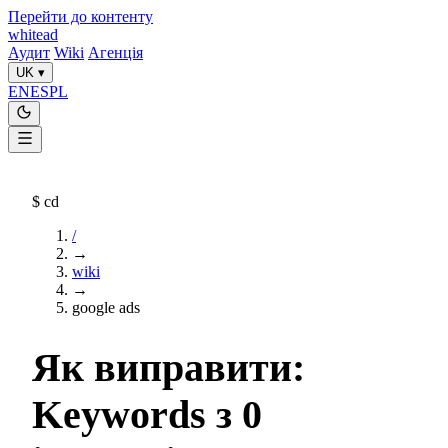
Перейти до контенту
whitead
Аудит
Wiki
Агенція
UK
▾
EN
ES
PL
$
cd
/
→
wiki
→
google ads
Як виправити:
Keywords з 0