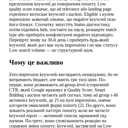
призупинив keyword до повернення попиту. Low
quality score означає, що ad relevance або landing page
experience витискає keyword з auction. Eligible з нулем
impressions зазвичай означає, що negative keyword тихо
його блокує. Спочатку запустіть Status-діагностику,
потім підніміть bids, поставте на паузу, розширте match
type або приберіть конфліктуючі negatives відповідно.
Перевірте знову на 30-й день і приберіть будь-який
keyword, який досі має нуль impressions і не має статусу
Low search volume — це структурний шум.
Чому це важливо
Zero-impression keywords виглядають нешкідливо, бо не
витрачають бюджет, але мають три тихі ціни. По-
перше, вони розмивають ad-group-level історичний
CTR, який Google враховує в Quality Score. Smart
Bidding і auction читають цей сигнал, тому ad group з 40
активних keywords, де 25 на нулі impressions, навчає
алгоритм оманливій формі попиту [2]. По-друге, вони
ховають реальний паттерн попиту, коли ви читаєте
keyword report — активний список зариваний під
шумом. По-третє, вони сповільнюють реакцію на
справжні зміни попиту: keyword, застряглий на Low