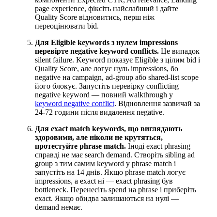
page experience, фіксіть найслабший і дайте
Quality Score відновитись, перш ніж
переоцінювати bid.
Для Eligible keywords з нулем impressions
перевірте negative keyword conflicts.
Це випадок
silent failure. Keyword показує Eligible з цілим bid і
Quality Score, але логує нуль impressions, бо
negative на campaign, ad-group або shared-list scope
його блокує. Запустіть перевірку conflicting
negative keyword — повний walkthrough у
keyword negative conflict
. Відновлення зазвичай за
24-72 години після видалення negative.
Для exact match keywords, що виглядають
здоровими, але ніколи не крутяться,
протестуйте phrase match.
Іноді exact phrasing
справді не має search demand. Створіть sibling ad
group з тим самим keyword у phrase match і
запустіть на 14 днів. Якщо phrase match логує
impressions, а exact ні — exact phrasing був
bottleneck. Перенесіть spend на phrase і приберіть
exact. Якщо обидва залишаються на нулі —
demand немає.