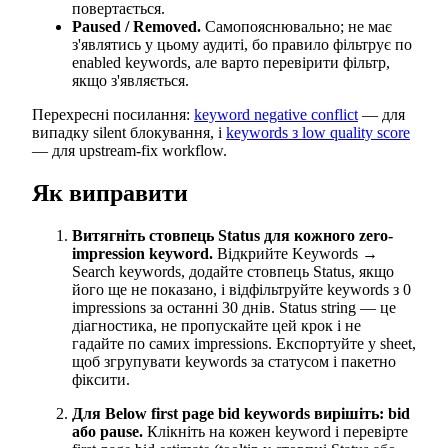
повертається.
Paused / Removed.
Самопояснювально; не має
з'являтись у цьому аудиті, бо правило фільтрує по
enabled keywords, але варто перевірити фільтр,
якщо з'являється.
Перехресні посилання:
keyword negative conflict
— для
випадку silent блокування, і
keywords з low quality score
— для upstream-fix workflow.
Як виправити
Витягніть стовпець Status для кожного zero-
impression keyword.
Відкрийте Keywords →
Search keywords, додайте стовпець Status, якщо
його ще не показано, і відфільтруйте keywords з 0
impressions за останні 30 днів. Status string — це
діагностика, не пропускайте цей крок і не
гадайте по самих impressions. Експортуйте у sheet,
щоб згрупувати keywords за статусом і пакетно
фіксити.
Для Below first page bid keywords вирішіть: bid
або pause.
Клікніть на кожен keyword і перевірте