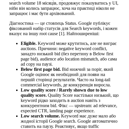
search volume 18 місяців, продовжує показуватись у UI,
ніби він колись запрацює, хоча на практиці ніколи не
запрацює і має бути архівований.
Діагностика — це стовпець Status. Google публікує
фіксований набір статусів для Search keywords, і кожен
вказує на іншу root cause [1]. Найпоширеніші:
Eligible.
Keyword може крутитись, але не виграє
auctions. Причини: negative keyword conflict,
занадто низький bid (без перетину в Below first
page bid), audience або location mismatch, або сама
ad copy на паузі.
Below first page bid.
Bid нижчий за поріг, який
Google оцінює як необхідний для появи на
першій сторінці результатів. Часто на long-tail
commercial keywords, де конкуренція виросла.
Low quality score / Rarely shown due to low
quality score.
Quality Score настільки низький, що
keyword рідко заходить в auction навіть з
конкурентним bid. Фікс — upstream: ad relevance,
expected CTR, landing page experience.
Low search volume.
Keyword має дуже мало або
жодної історії Google search. Google автоматично
ставить на паузу. Реактивує, якщо traffic