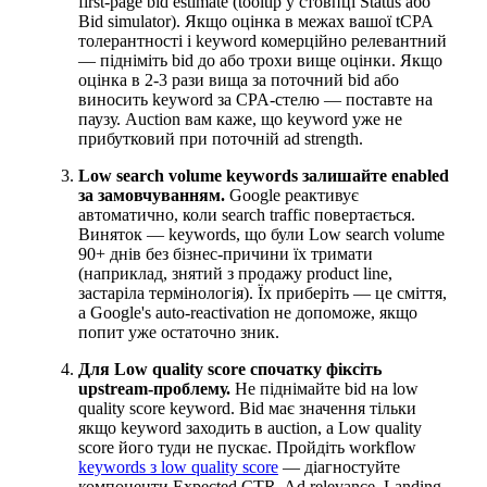
first-page bid estimate (tooltip у стовпці Status або
Bid simulator). Якщо оцінка в межах вашої tCPA
толерантності і keyword комерційно релевантний
— підніміть bid до або трохи вище оцінки. Якщо
оцінка в 2-3 рази вища за поточний bid або
виносить keyword за CPA-стелю — поставте на
паузу. Auction вам каже, що keyword уже не
прибутковий при поточній ad strength.
Low search volume keywords залишайте enabled
за замовчуванням.
Google реактивує
автоматично, коли search traffic повертається.
Виняток — keywords, що були Low search volume
90+ днів без бізнес-причини їх тримати
(наприклад, знятий з продажу product line,
застаріла термінологія). Їх приберіть — це сміття,
а Google's auto-reactivation не допоможе, якщо
попит уже остаточно зник.
Для Low quality score спочатку фіксіть
upstream-проблему.
Не піднімайте bid на low
quality score keyword. Bid має значення тільки
якщо keyword заходить в auction, а Low quality
score його туди не пускає. Пройдіть workflow
keywords з low quality score
— діагностуйте
компоненти Expected CTR, Ad relevance, Landing