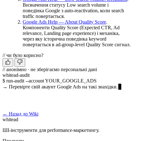
Визначення статусу Low search volume і
поведінка Google з auto-reactivation, коли search
traffic повертається.
Google Ads Help — About Quality Score
.
Компоненти Quality Score (Expected CTR, Ad
relevance, Landing page experience) і механіка,
через яку історична поведінка keyword
повертається в ad-group-level Quality Score сигнал.
// чи було корисно?
// анонімно · не зберігаємо персональні дані
whitead-audit
$ run-audit --account YOUR_GOOGLE_ADS
→ Перевірте свій акаунт Google Ads на такі знахідки.
Запустити безкоштовний аудит →
← Назад до Wiki
whitead
ШІ-інструменти для performance-маркетингу.
Продукти