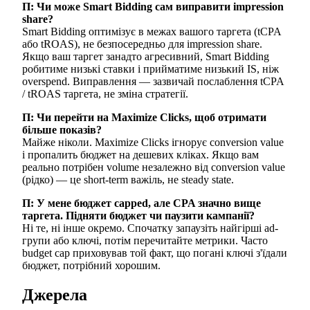
П: Чи може Smart Bidding сам виправити impression
share?
Smart Bidding оптимізує в межах вашого таргета (tCPA
або tROAS), не безпосередньо для impression share.
Якщо ваш таргет занадто агресивний, Smart Bidding
робитиме низькі ставки і прийматиме низький IS, ніж
overspend. Виправлення — зазвичай послаблення tCPA
/ tROAS таргета, не зміна стратегії.
П: Чи перейти на Maximize Clicks, щоб отримати
більше показів?
Майже ніколи. Maximize Clicks ігнорує conversion value
і пропалить бюджет на дешевих кліках. Якщо вам
реально потрібен volume незалежно від conversion value
(рідко) — це short-term важіль, не steady state.
П: У мене бюджет capped, але CPA значно вище
таргета. Підняти бюджет чи паузити кампанії?
Ні те, ні інше окремо. Спочатку запаузіть найгірші ad-
групи або ключі, потім перечитайте метрики. Часто
budget cap приховував той факт, що погані ключі з'їдали
бюджет, потрібний хорошим.
Джерела