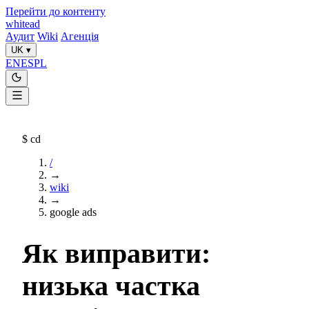
Перейти до контенту
whitead
Аудит
Wiki
Агенція
UK
▾
EN
ES
PL
$
cd
/
→
wiki
→
google ads
Як виправити:
низька частка