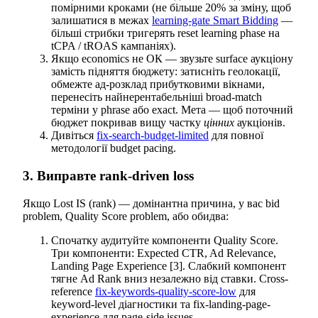
помірними кроками (не більше 20% за зміну, щоб
залишатися в межах
learning-gate Smart Bidding
—
більші стрибки тригерять reset learning phase на
tCPA / tROAS кампаніях).
Якщо economics не ОК — звузьте surface аукціону
замість підняття бюджету: затисніть геолокації,
обмежте ад-розклад прибутковими вікнами,
перенесіть найнерентабельніші broad-match
терміни у phrase або exact. Мета — щоб поточний
бюджет покривав вищу частку
цінних
аукціонів.
Дивіться
fix-search-budget-limited
для повної
методології budget pacing.
3. Виправте rank-driven loss
Якщо Lost IS (rank) — домінантна причина, у вас bid
problem, Quality Score problem, або обидва:
Спочатку аудитуйте компоненти Quality Score.
Три компоненти: Expected CTR, Ad Relevance,
Landing Page Experience [3]. Слабкий компонент
тягне Ad Rank вниз незалежно від ставки. Cross-
reference
fix-keywords-quality-score-low
для
keyword-level діагностики та fix-landing-page-
experience для page-side issues.