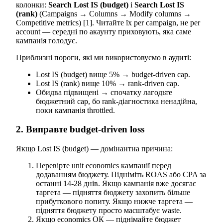
колонки:
Search Lost IS (budget)
і
Search Lost IS
(rank)
(Campaigns → Columns → Modify columns →
Competitive metrics) [1]. Читайте їх per campaign, не per
account — середні по акаунту приховують, яка саме
кампанія голодує.
Приблизні пороги, які ми використовуємо в аудиті:
Lost IS (budget) вище 5% → budget-driven cap.
Lost IS (rank) вище 10% → rank-driven cap.
Обидва підвищені → спочатку лагодьте
бюджетний cap, бо rank-діагностика ненадійна,
поки кампанія throttled.
2. Виправте budget-driven loss
Якщо Lost IS (budget) — домінантна причина:
Перевірте unit economics кампанії перед
додаванням бюджету. Підніміть ROAS або CPA за
останні 14-28 днів. Якщо кампанія вже досягає
таргета — підняття бюджету захопить більше
прибуткового попиту. Якщо нижче таргета —
підняття бюджету просто масштабує waste.
Якщо economics ОК — піднімайте бюджет