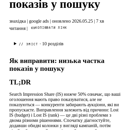
показів у пошуку
знахідка
|
google ads
|
оновлено 2026.05.25
|
7 хв
КОПІЮВАТИ ЛІНК
читання
|
· 10
розділів
// ЗМІСТ
Як виправити: низька частка
показів у пошуку
TL;DR
Search Impression Share (IS) нижче 50% означає, що ваші
оголошення мають право показуватися, але не
показуються — конкуренти забирають аукціони, які ви
пропускаєте. Виправлення залежить від причини: Lost
IS (budget) і Lost IS (rank) — це дві різні проблеми з
двома різними рішеннями. Спочатку діагностуйте,
додавши обидві колонки у вигляді кампаній, потім