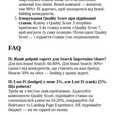
зазвичай low-intent. Brand-кампанії — виняток:
там 90%+ IS доречно, щоб захищатися від brand-
bidding конкурентів.
Ігнорування Quality Score при підніманні
ставок.
Ключу з Quality Score 3 потрібно
приблизно 3-4x ставку ключа з Quality Score 7,
щоб виграти ту саму позицію. Полагодьте Quality
Score — і підняття ставки стає опціональним.
FAQ
П: Який добрий таргет для Search Impression Share?
Для non-brand Search: 60-80%. Для brand Search: 90%+
(захист від конкурентів, що ставлять на ваш бренд).
Нижче 50% на обох — finding у цьому аудиті.
П: Lost IS (budget) у мене 3%, але Lost IS (rank) 25%.
Що робити?
Треба як з чистою rank-проблемою. Аудитуйте
компоненти Quality Score, піднімайте ставки на
conversion-rich ключі на 10-20%, покращуйте Ad
Relevance та Landing Page Experience. НЕ піднімайте
бюджет — ви не capped по ньому.