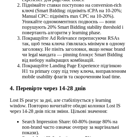
Піднімайте ставки поступово на conversion-rich
ключі (Smart Bidding: підніміть tCPA на 10-20%;
Manual CPC: підніміть max CPC на 10-20%).
Уникайте одномоментних подвоєнь — вони
порушують 20% Smart Bidding stability threshold і
повертають алгоритм у learning phase.
Покращуйте Ad Relevance переписуючи RSAs
так, щоб тема ключа з'являлась мінімум в одному
заголовку. Не пініть заголовки, якщо немає brand
чи legal мандата — pinning блокує Smart Bidding
від вибору найкращих комбінацій.
Покращуйте Landing Page Experience підгінкою
H1 та primary copy під тему ключа, виправленням
mobile usability флагів та скороченням load time.
4. Перевірте через 14-28 днів
Lost IS реагує за дні, але стабілізується у learning
window. Повторно вичитайте обидві колонки Lost IS
через 14-28 днів після зміни. Цільові значення:
Search Impression Share: 60-80% (вище 80% на
non-brand часто означає overpay за маргінальні
покази).