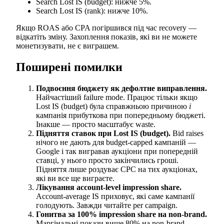
Search Lost IS (budget): нижче 5%.
Search Lost IS (rank): нижче 10%.
Якщо ROAS або CPA погіршився під час recovery —
відкатіть зміну. Захоплення показів, які ви не можете
монетизувати, не є виграшем.
Поширені помилки
Подвоєння бюджету як дефолтне виправлення.
Найчастіший failure mode. Працює тільки якщо
Lost IS (budget) була справжньою причиною
і
кампанія прибуткова при попередньому бюджеті.
Інакше — просто масштабує waste.
Підняття ставок при Lost IS (budget).
Bid raises
нічого не дають для budget-capped кампаній —
Google і так вигравав аукціони при попередній
ставці, у нього просто закінчились гроші.
Підняття лише роздуває CPC на тих аукціонах,
які ви все ще виграєте.
Лікування account-level impression share.
Account-average IS приховує, які саме кампанії
голодують. Завжди читайте per campaign.
Гонитва за 100% impression share на non-brand.
Маргінальні покази вище 80% на non-brand