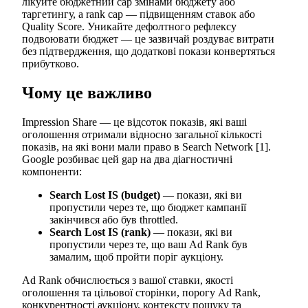
лікуйте бюджетний cap змінами бюджету або
таргетингу, а rank cap — підвищенням ставок або
Quality Score. Уникайте дефолтного рефлексу
подвоювати бюджет — це зазвичай роздуває витрати
без підтвердження, що додаткові покази конвертяться
прибутково.
Чому це важливо
Impression Share — це відсоток показів, які ваші
оголошення отримали відносно загальної кількості
показів, на які вони мали право в Search Network [1].
Google розбиває цей gap на два діагностичні
компоненти:
Search Lost IS (budget)
— покази, які ви
пропустили через те, що бюджет кампанії
закінчився або був throttled.
Search Lost IS (rank)
— покази, які ви
пропустили через те, що ваш Ad Rank був
замалим, щоб пройти поріг аукціону.
Ad Rank обчислюється з вашої ставки, якості
оголошення та цільової сторінки, порогу Ad Rank,
конкурентності аукціону, контексту пошуку та