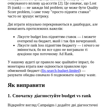
очікуваного впливу ад-ассетів [2]. Це означає, що Lost
IS (rank) — не завжди bid problem; це може бути Quality
Score problem, і саме тому "просто підняти ставки"
часто не зрушує метрику.
Дві втрати візуально перекриваються в дашбордах, але
вимагають протилежних важелів:
Лікуєте budget loss підняттям ставок — і можете
overspend на бюджет, який і так був вичерпаний.
Лікуєте rank loss підняттям бюджету — і нічого не
змінюється, бо ви все одно не вигравали ті
аукціони при поточному Ad Rank.
У нашому аудиті це правило має qualitative impact, бо
монетарна втрата вже оцінюється правилом про
обмежений бюджет (
fix-search-budget-limited
) —
рахувати обидва означало б подвоювати оцінку waste.
Як виправити
1. Спочатку діагностуйте budget vs rank
Відкрийте вигляд Campaigns і додайте дві діагностичні