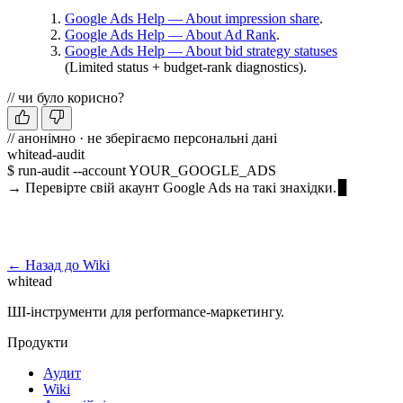
Google Ads Help — About impression share
.
Google Ads Help — About Ad Rank
.
Google Ads Help — About bid strategy statuses
(Limited status + budget-rank diagnostics).
// чи було корисно?
// анонімно · не зберігаємо персональні дані
whitead-audit
$ run-audit --account YOUR_GOOGLE_ADS
→ Перевірте свій акаунт Google Ads на такі знахідки.
Запустити безкоштовний аудит →
← Назад до Wiki
whitead
ШІ-інструменти для performance-маркетингу.
Продукти
Аудит
Wiki